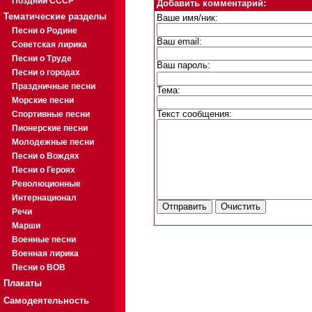
Поздний СССР
Добавить комментарий:
Тематические разделы
Ваше имя/ник:
Песни о Родине
Ваш email:
Советская лирика
Песни о Труде
Ваш пароль:
Песни о городах
Праздничные песни
Тема:
Морские песни
Спортивные песни
Текст сообщения:
Пионерские песни
Молодежные песни
Песни о Вождях
Песни о Героях
Революционные
Интернационал
Речи
Марши
Военные песни
Военная лирика
Песни о ВОВ
Плакаты
Самодеятельность