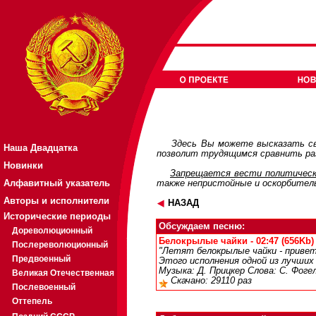
Здесь Вы можете высказать св
Наша Двадцатка
позволит трудящимся сравнить раз
Новинки
Запрещается вести политическ
Алфавитный указатель
также непристойные и оскорбител
Авторы и исполнители
НАЗАД
Исторические периоды
Обсуждаем песню:
Дореволюционный
Белокрылые чайки - 02:47 (656Kb)
Послереволюционный
"Летят белокрылые чайки - привет
Предвоенный
Этого исполнения одной из лучших
Музыка: Д. Прицкер Слова: С. Фоге
Великая Отечественная
Скачано: 29110 раз
Послевоенный
Оттепель