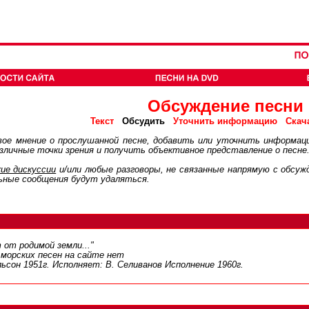
Обсуждение песни
Обсудить
Текст
Уточнить информацию
Скач
ое мнение о прослушанной песне, добавить или уточнить информац
личные точки зрения и получить объективное представление о песне
ие дискуcсии
и/или любые разговоры, не связанные напрямую с обсу
ьные сообщения будут удаляться.
 от родимой земли..."
 морских песен на сайте нет
льсон 1951г. Исполняет: В. Селиванов Исполнение 1960г.