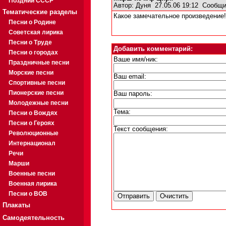
Поздний СССР
Автор:
Дуня
27.05.06 19:12
Сообщи
Тематические разделы
Какое замечательное произведение! 
Песни о Родине
Советская лирика
Песни о Труде
Добавить комментарий:
Песни о городах
Ваше имя/ник:
Праздничные песни
Морские песни
Ваш email:
Спортивные песни
Пионерские песни
Ваш пароль:
Молодежные песни
Тема:
Песни о Вождях
Песни о Героях
Текст сообщения:
Революционные
Интернационал
Речи
Марши
Военные песни
Военная лирика
Песни о ВОВ
Плакаты
Самодеятельность