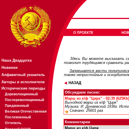
Здесь Вы можете высказать св
Наша Двадцатка
позволит трудящимся сравнить раз
Новинки
Запрещается вести политическ
Алфавитный указатель
также непристойные и оскорбител
Авторы и исполнители
НАЗАД
Исторические периоды
Обсуждаем песню:
Дореволюционный
Марш из к/ф "Цирк" - 02:39 (625Kb
Послереволюционный
Выходной марш из к/ф "Цирк"
Предвоенный
Музыка: И. Дунаевский 1936г. Испол
Скачано: 25601 раз
Великая Отечественная
Послевоенный
Комментарии
Оттепель
Марш из к/ф Цирк