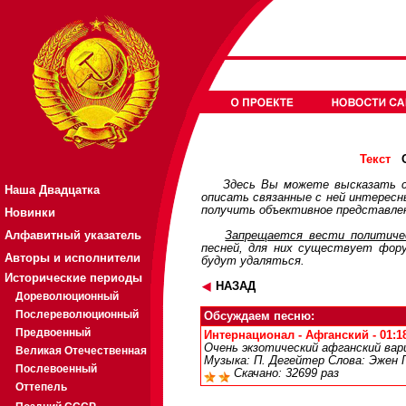
О
Текст
Здесь Вы можете высказать с
Наша Двадцатка
описать связанные с ней интерес
получить объективное представлен
Новинки
Алфавитный указатель
Запрещается вести политичес
песней, для них существует
фор
Авторы и исполнители
будут удаляться.
Исторические периоды
НАЗАД
Дореволюционный
Послереволюционный
Обсуждаем песню:
Предвоенный
Интернационал - Афганский - 01:18
Очень экзотический афганский ва
Великая Отечественная
Музыка: П. Дегейтер Слова: Эжен 
Послевоенный
Скачано: 32699 раз
Оттепель