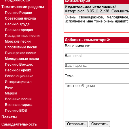
Поздний СССР
Комментарии
Тематические разделы
Изумительное исполнение!
Автор:
pion
8.05.11 21:38
Сообщить
Песни о Родине
Очень своеобразное, мелодично
Советская лирика
исполнение мне тоже очень нравится
Песни о Труде
Песни о городах
Праздничные песни
Добавить комментарий:
Морские песни
Ваше имя/ник:
Спортивные песни
Пионерские песни
Ваш email:
Молодежные песни
Песни о Вождях
Ваш пароль:
Песни о Героях
Революционные
Тема:
Интернационал
Текст сообщения:
Речи
Марши
Военные песни
Военная лирика
Песни о ВОВ
Плакаты
Самодеятельность