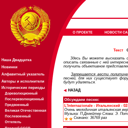
О
Текст
Здесь Вы можете высказать с
Наша Двадцатка
описать связанные с ней интерес
получить объективное представлен
Новинки
Алфавитный указатель
Запрещается вести политичес
песней, для них существует
фор
Авторы и исполнители
будут удаляться.
Исторические периоды
НАЗАД
Дореволюционный
Послереволюционный
Обсуждаем песню:
Предвоенный
L'Internazionale - Итальянский - 02
Очень мелодичная итальянская ве
Великая Отечественная
Музыка: П.Дегейтер Слова: Э. Поть
Послевоенный
Скачано: 36769 раз
Оттепель