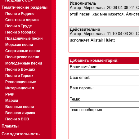
Поздний СССР
Исполнитель
Тематические разделы
Автор:
Мирослава
20.08.04 08:22
С
Песни о Родине
этой песни ,как мне кажется, Алист
Советская лирика
Песни о Труде
Действительно
Песни о городах
Автор:
Мирослава
11.10.04 03:30
С
Праздничные песни
исполняет Alistair Hulett
Морские песни
Спортивные песни
Пионерские песни
Добавить комментарий:
Молодежные песни
Ваше имя/ник:
Песни о Вождях
Песни о Героях
Ваш email:
Революционные
Интернационал
Ваш пароль:
Речи
Тема:
Марши
Военные песни
Текст сообщения:
Военная лирика
Песни о ВОВ
Плакаты
Самодеятельность