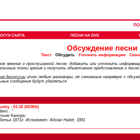
Обсуждение песни
Обсудить
Текст
Уточнить информацию
Скач
ое мнение о прослушанной песне, добавить или уточнить информац
личные точки зрения и получить объективное представление о песне
ие дискуcсии
и/или любые разговоры, не связанные напрямую с обсу
ьные сообщения будут удаляться.
ntry - 01:16 (603Kb)
bers..."
стиле Кантри
тье 1871г. Исполняет: Alistair Hulett, 1991