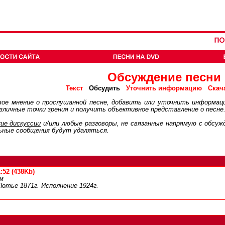
Обсуждение песни
Обсудить
Текст
Уточнить информацию
Скач
ое мнение о прослушанной песне, добавить или уточнить информац
личные точки зрения и получить объективное представление о песне
ие дискуcсии
и/или любые разговоры, не связанные напрямую с обсу
ьные сообщения будут удаляться.
:52 (438Kb)
ом
Потье 1871г. Исполнение 1924г.