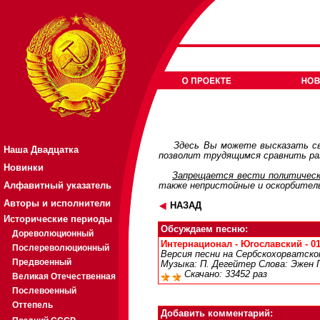
Здесь Вы можете высказать св
Наша Двадцатка
позволит трудящимся сравнить раз
Новинки
Запрещается вести политическ
Алфавитный указатель
также непристойные и оскорбител
Авторы и исполнители
НАЗАД
Исторические периоды
Обсуждаем песню:
Дореволюционный
Интернационал - Югославский - 01
Послереволюционный
Версия песни на Сербскохорватск
Предвоенный
Музыка: П. Дегейтер Слова: Эжен 
Скачано: 33452 раз
Великая Отечественная
Послевоенный
Оттепель
Добавить комментарий: