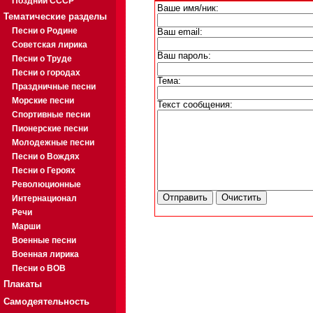
Поздний СССР
Ваше имя/ник:
Тематические разделы
Песни о Родине
Ваш email:
Советская лирика
Ваш пароль:
Песни о Труде
Песни о городах
Тема:
Праздничные песни
Морские песни
Текст сообщения:
Спортивные песни
Пионерские песни
Молодежные песни
Песни о Вождях
Песни о Героях
Революционные
Интернационал
Речи
Марши
Военные песни
Военная лирика
Песни о ВОВ
Плакаты
Самодеятельность