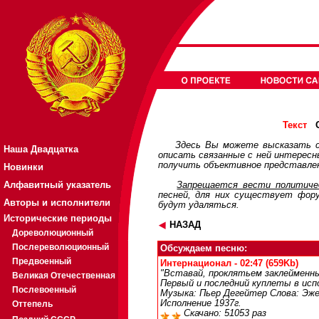
О
Текст
Здесь Вы можете высказать с
Наша Двадцатка
описать связанные с ней интерес
получить объективное представлен
Новинки
Алфавитный указатель
Запрещается вести политичес
песней, для них существует
фор
Авторы и исполнители
будут удаляться.
Исторические периоды
НАЗАД
Дореволюционный
Послереволюционный
Обсуждаем песню:
Предвоенный
Интернационал - 02:47 (659Kb)
"Вставай, проклятьем заклейменный
Великая Отечественная
Первый и последний куплеты в исп
Послевоенный
Музыка: Пьер Дегейтер Слова: Эжен
Исполнение 1937г.
Оттепель
Скачано: 51053 раз