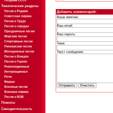
Поздний СССР
Тематические разделы
Песни о Родине
Добавить комментарий:
Советская лирика
Ваше имя/ник:
Песни о Труде
Ваш email:
Песни о городах
Праздничные песни
Ваш пароль:
Морские песни
Спортивные песни
Тема:
Пионерские песни
Молодежные песни
Текст сообщения:
Песни о Вождях
Песни о Героях
Революционные
Интернационал
Речи
Марши
Военные песни
Военная лирика
Песни о ВОВ
Плакаты
Самодеятельность