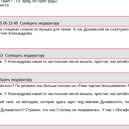
 горит? - т.к. вряд ли горят ряды,
екста.
5.06 13:48
Сообщить модератору
 слишком сложна по музыке для пения. А так Дунаевский не схалтурил
тню Алехандрова.
:53
Сообщить модератору
. У Алехандрова какая-то застольная песня вышла, простая, как китайск
бщить модератору
вского? По ритмике она больше похожа на «Гимн партии большевиков» 
. У Алехандрова какая-то застольная песня вышла, простая, как китайск
ий танк, но мелодию, которая здесь идет под именем Дунаевского, по
Дунаевского? Странно, что она Сталину не понравилась. У нас с Иосиф