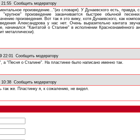
9 21:55
Сообщить модератору
ментальное произведение..."(из словаря). У Дунаевского есть, правда,
о "крупное" произведение заканчивается быстрее обычной песен
чению произведения. Вот так я это вижу, хотя Дунаевского, как компози
едения Александрова у нас нет. Очень выразительно кантата звучал
ne, начинался "Кантатой о Сталине" в исполнении Краснознамённого а
ит металлически).
9 22:01
Сообщить модератору
", а "Песня о Сталине". На пластинке было написано именно так.
9 10:38
Сообщить модератору
ь так же. Пластинку я, к сожалению, не видел.