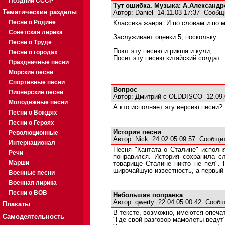
Поздний СССР
Тут ошибка. Музыка: А.Александр
Тематические разделы
Автор:
Daniel
14.11.03 17:37
Сообщ
Песни о Родине
Классика жанра. И по словам и по 
Советская лирика
Заслуживает оценки 5, поскольку:
Песни о Труде
Поют эту песню и рикша и кули,
Песни о городах
Посет эту песню китайский солдат.
Праздничные песни
Морские песни
Спортивные песни
Вопрос
Пионерские песни
Автор:
Дмитрий с OLDDISCO
12.09.
Молодежные песни
А кто исполняет эту версию песни?
Песни о Вождях
Песни о Героях
История песни
Революционные
Автор:
Nick
24.02.05 09:57
Сообщит
Интернационал
Песня "Кантата о Сталине" исполн
Речи
понравился. История сохранила с
Марши
товарище Сталине никто не пел". 
широчайшую известность, а первый 
Военные песни
Военная лирика
Песни о ВОВ
Небольшая поправка
Автор:
qwerty
22.04.05 00:42
Сообщ
Плакаты
В тексте, возможно, имеются опечат
Самодеятельность
"Где свой разговор мамолеты ведут"