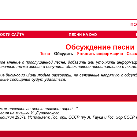
Обсуждение песни
Обсудить
Текст
Уточнить информацию
Скач
ое мнение о прослушанной песне, добавить или уточнить информац
личные точки зрения и получить объективное представление о песне
ие дискуcсии
и/или любые разговоры, не связанные напрямую с обсу
ьные сообщения будут удаляться.
мом прекрасную песню слагает народ..."
сня на музыку И. Дунаевского.
юшкин 1937г. Исполняет: Гос. орк. СССР п/у А. Гаука и Гос. хор СССР 