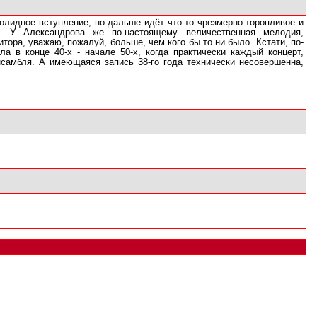
 солидное вступление, но дальше идёт что-то чрезмерно торопливое и
ки. У Александрова же по-настоящему величественная мелодия,
тора, уважаю, пожалуй, больше, чем кого бы то ни было. Кстати, по-
а в конце 40-х - начале 50-х, когда практически каждый концерт,
нсамбля. А имеющаяся запись 38-го года технически несовершенна,