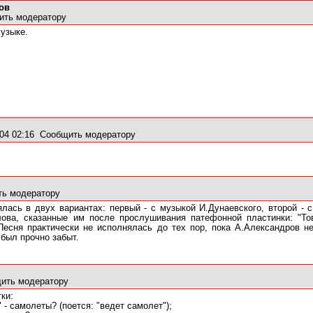
ов
ить модератору
музыке.
04 02:16
Сообщить модератору
ь модератору
ялась в двух вариантах: первый - с музыкой И.Дунаевского, второй -
лова, сказанные им после прослушивания патефонной пластинки: "То
Песня практически не исполнялась до тех пор, пока А.Александров 
был прочно забыт.
ить модератору
ки:
 - самолеты? (поется: "ведет самолет");