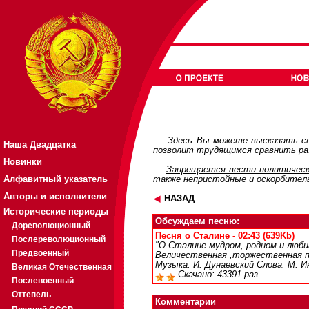
Здесь Вы можете высказать св
Наша Двадцатка
позволит трудящимся сравнить раз
Новинки
Запрещается вести политическ
Алфавитный указатель
также непристойные и оскорбител
Авторы и исполнители
НАЗАД
Исторические периоды
Обсуждаем песню:
Дореволюционный
Песня о Сталине - 02:43 (639Kb)
Послереволюционный
"О Сталине мудром, родном и люби
Предвоенный
Величественная ,торжественная пе
Музыка: И. Дунаевский Слова: М. Ин
Великая Отечественная
Скачано: 43391 раз
Послевоенный
Оттепель
Комментарии