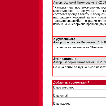
Автор:
Валерий Николаевич
7.02.0
"Кантата - крупное вокально-инстру
многословное, в результате чег
соответствующая тексту и предназна
настоящему хорошей записи произв
транслировавшийся по радио on li
изношена и испорчена правкой (звуч
У Дунаевского
Автор:
Константин Вершинин
7.02.0
Эта вещь называлась не "Кантата...
Это правильно.
Автор:
Валерий Николаевич
8.02.0
Но и на сайте ее нужно было назват
Добавить комментарий:
Ваше имя/ник:
Ваш email:
Ваш пароль: