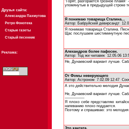
"Горят, разгорается грозное пламя" -
упомянутые в предыдущей строке т
Друзья сайта:
Александра Пахмутова
Я понимаю товарища Сталина...
Ретро Фонотека
Автор:
Бабруйскей девирсандт
12.0
Я понимаю товарища Сталина. Песня
Старые газеты
Щас послушаем шестиминутную пес
Старый песенник
Алехандров более пафосен.
Реклама:
Автор:
Тод жи чилавек
12.05.06 13
Не, Дунаевский вариант лучше. Сабж
От Фомы неверующего
Автор:
Астроном
7.02.09 12:47
Соо
А это действительно мелодия Дунае
Не, Дунаевский вариант лучше. Сабж
-----------------
Я плохо себе представляю китайск
напеванию плохо поддается.
Поэтому и спрашиваю: это мелодия 
Это кантата.