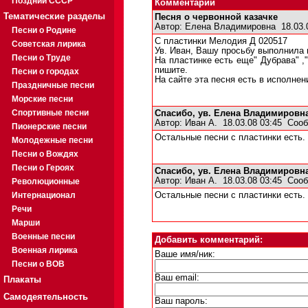
Поздний СССР
Комментарии
Тематические разделы
Песня о червонной казачке
Автор:
Елена Владимировна
18.03.
Песни о Родине
С пластинки Мелодия Д 020517
Советская лирика
Ув. Иван, Вашу просьбу выполнила
Песни о Труде
На пластинке есть еще" Дубрава" ,"
пишите.
Песни о городах
На сайте эта песня есть в исполнен
Праздничные песни
Морские песни
Спортивные песни
Спасибо, ув. Елена Владимировна
Автор:
Иван А.
18.03.08 03:45
Сооб
Пионерские песни
Остальные песни с пластинки есть.
Молодежные песни
Песни о Вождях
Песни о Героях
Спасибо, ув. Елена Владимировна
Автор:
Иван А.
18.03.08 03:45
Сооб
Революционные
Интернационал
Остальные песни с пластинки есть.
Речи
Марши
Военные песни
Добавить комментарий:
Военная лирика
Ваше имя/ник:
Песни о ВОВ
Ваш email:
Плакаты
Самодеятельность
Ваш пароль: