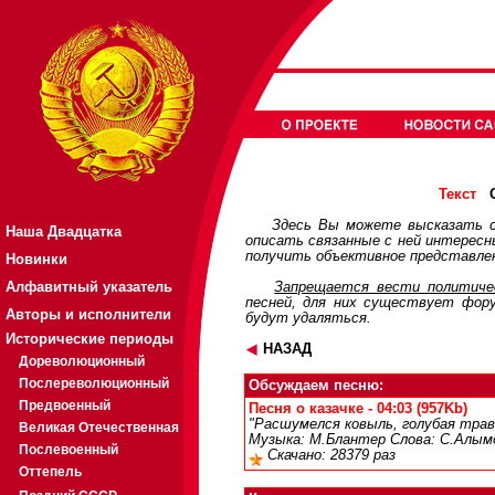
О
Текст
Здесь Вы можете высказать с
Наша Двадцатка
описать связанные с ней интерес
получить объективное представлен
Новинки
Алфавитный указатель
Запрещается вести политичес
песней, для них существует
фор
Авторы и исполнители
будут удаляться.
Исторические периоды
НАЗАД
Дореволюционный
Послереволюционный
Обсуждаем песню:
Предвоенный
Песня о казачке - 04:03 (957Kb)
"Расшумелся ковыль, голубая трав
Великая Отечественная
Музыка: М.Блантер Слова: С.Алымо
Послевоенный
Скачано: 28379 раз
Оттепель