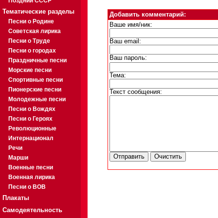
Поздний СССР
Тематические разделы
Добавить комментарий:
Песни о Родине
Ваше имя/ник:
Советская лирика
Песни о Труде
Ваш email:
Песни о городах
Ваш пароль:
Праздничные песни
Морские песни
Тема:
Спортивные песни
Пионерские песни
Текст сообщения:
Молодежные песни
Песни о Вождях
Песни о Героях
Революционные
Интернационал
Речи
Марши
Военные песни
Военная лирика
Песни о ВОВ
Плакаты
Самодеятельность