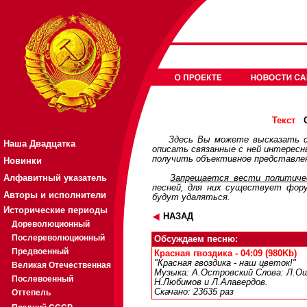
О
Текст
Здесь Вы можете высказать с
Наша Двадцатка
описать связанные с ней интерес
получить объективное представлен
Новинки
Алфавитный указатель
Запрещается вести политичес
песней, для них существует
фор
Авторы и исполнители
будут удаляться.
Исторические периоды
НАЗАД
Дореволюционный
Послереволюционный
Обсуждаем песню:
Предвоенный
Красная гвоздика - 04:09 (980Kb)
"Красная гвоздика - наш цветок!"
Великая Отечественная
Музыка: А.Островский Слова: Л.Ош
Послевоенный
Н.Любимов и Л.Алавердов.
Скачано: 23635 раз
Оттепель