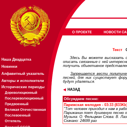
О
Текст
Здесь Вы можете высказать с
Наша Двадцатка
описать связанные с ней интерес
получить объективное представлен
Новинки
Алфавитный указатель
Запрещается вести политичес
песней, для них существует
фор
Авторы и исполнители
будут удаляться.
Исторические периоды
НАЗАД
Дореволюционный
Послереволюционный
Обсуждаем песню:
Предвоенный
Парижская мелодия - 03:33 (833Kb
"Тот человек приходил к нам в рабоч
Великая Отечественная
Парижанин поет душевную песню о
Послевоенный
Музыка: О. Фельцман Слова: В. Ла
Скачано: 24699 раз
Оттепель