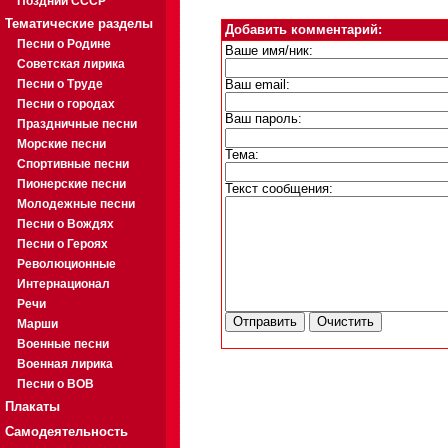
Поздний СССР
Тематические разделы
Добавить комментарий:
Песни о Родине
Ваше имя/ник:
Советская лирика
Песни о Труде
Ваш email:
Песни о городах
Ваш пароль:
Праздничные песни
Морские песни
Тема:
Спортивные песни
Пионерские песни
Текст сообщения:
Молодежные песни
Песни о Вождях
Песни о Героях
Революционные
Интернационал
Речи
Марши
Военные песни
Военная лирика
Песни о ВОВ
Плакаты
Самодеятельность