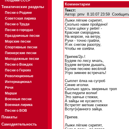
Поздний СССР
Комментарии
Тематические разделы
Текст:
Песни о Родине
Автор:
pmv
8.10.07 23:59
Сообщить
Советская лирика
Лыжи лёгкие скрипят,
Песни о Труде
Сколько нами пройдено!
Стали щёки у ребят -
Песни о городах
Красная смородина.
Праздничные песни
На морозе, на ветру,
Руки - точно грабли,
Морские песни
Я их снегом разотру,
Спортивные песни
Чтобы не озябли.
Пионерские песни
Припев/2р./:
Молодежные песни
Будем по лесу мчать,
Песни о Вождях
Будем ветром дышать,
Булем песнею весёлой
Песни о Героях
Утро зимнее встречать!
Революционные
Сыплет ёлка на сугроб
Интернационал
Синие иголки.
Речи
Сколько здесь звериных троп
Выследили волки!
Марши
Это заячьи стежки,
Военные песни
А зайцы не кусаются.
Военная лирика
Встретят меткие снежки
Вспуг(н)анного зайца.
Песни о ВОВ
Плакаты
Припев.
Самодеятельность
Лыжи лёгкие скрипят,