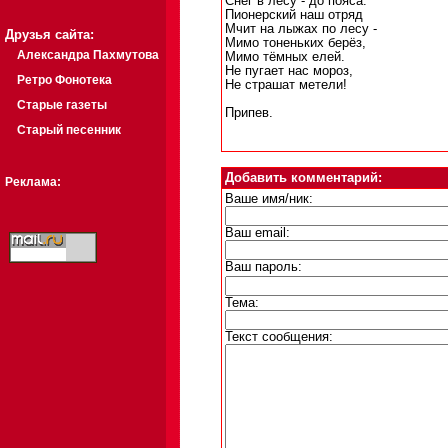
Снег в лесу - до пояса.
Пионерский наш отряд
Мчит на лыжах по лесу -
Друзья сайта:
Мимо тоненьких берёз,
Александра Пахмутова
Мимо тёмных елей.
Не пугает нас мороз,
Ретро Фонотека
Не страшат метели!
Старые газеты
Припев.
Старый песенник
Добавить комментарий:
Реклама:
Ваше имя/ник:
Ваш email:
Ваш пароль:
Тема:
Текст сообщения: