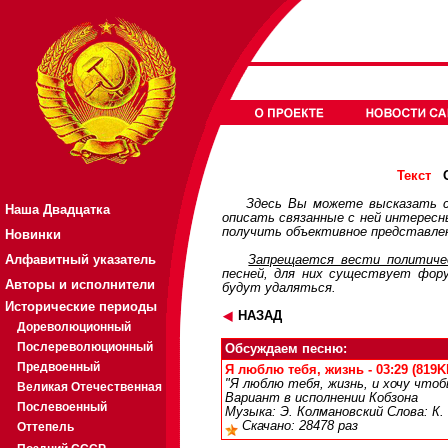
О
Текст
Здесь Вы можете высказать с
Наша Двадцатка
описать связанные с ней интерес
получить объективное представлен
Новинки
Алфавитный указатель
Запрещается вести политичес
песней, для них существует
фор
Авторы и исполнители
будут удаляться.
Исторические периоды
НАЗАД
Дореволюционный
Послереволюционный
Обсуждаем песню:
Предвоенный
Я люблю тебя, жизнь - 03:29 (819K
"Я люблю тебя, жизнь, и хочу что
Великая Отечественная
Вариант в исполнении Кобзона
Послевоенный
Музыка: Э. Колмановский Слова: К.
Скачано: 28478 раз
Оттепель