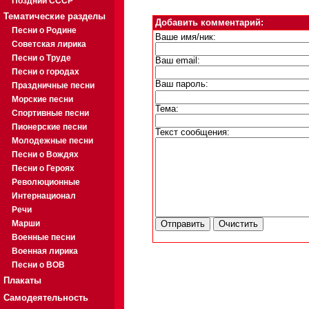
Поздний СССР
Тематические разделы
Добавить комментарий:
Песни о Родине
Ваше имя/ник:
Советская лирика
Песни о Труде
Ваш email:
Песни о городах
Ваш пароль:
Праздничные песни
Морские песни
Тема:
Спортивные песни
Пионерские песни
Текст сообщения:
Молодежные песни
Песни о Вождях
Песни о Героях
Революционные
Интернационал
Речи
Марши
Военные песни
Военная лирика
Песни о ВОВ
Плакаты
Самодеятельность