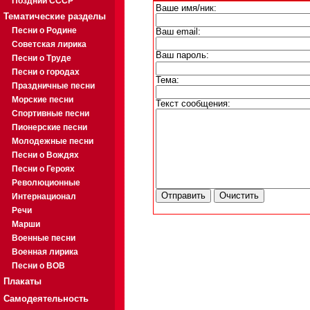
Поздний СССР
Ваше имя/ник:
Тематические разделы
Песни о Родине
Ваш email:
Советская лирика
Ваш пароль:
Песни о Труде
Песни о городах
Тема:
Праздничные песни
Морские песни
Текст сообщения:
Спортивные песни
Пионерские песни
Молодежные песни
Песни о Вождях
Песни о Героях
Революционные
Интернационал
Речи
Марши
Военные песни
Военная лирика
Песни о ВОВ
Плакаты
Самодеятельность