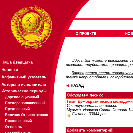
Здесь Вы можете высказать св
Наша Двадцатка
позволит трудящимся сравнить раз
Новинки
Запрещается вести политическ
Алфавитный указатель
также непристойные и оскорбител
Авторы и исполнители
НАЗАД
Исторические периоды
Обсуждаем песню:
Дореволюционный
Гимн Демократической молодежи -
Послереволюционный
Инструментальная версия
Предвоенный
Музыка: Новиков Слова: Ошанин 195
Скачано: 33844 раз
Великая Отечественная
Послевоенный
Оттепель
Добавить комментарий: