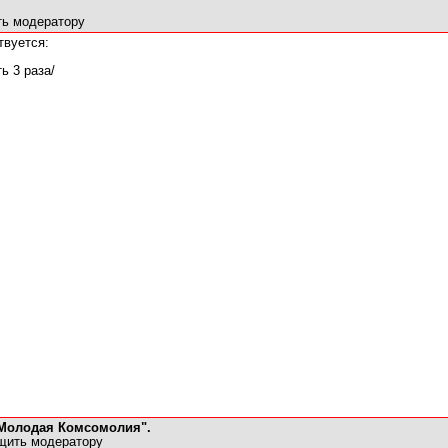
ь модератору
твуется:
ь 3 раза/
"Молодая Комсомолия".
щить модератору