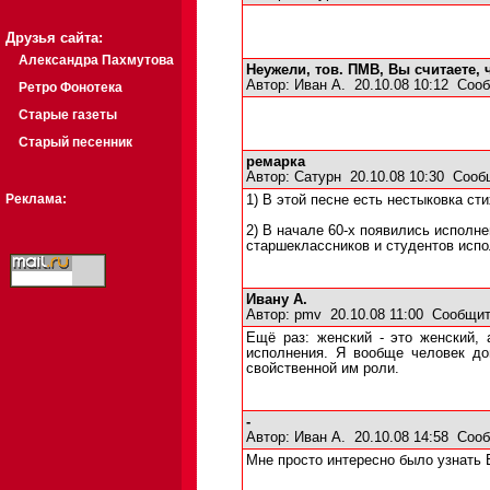
Друзья сайта:
Александра Пахмутова
Неужели, тов. ПМВ, Вы считаете, 
Автор:
Иван А.
20.10.08 10:12
Сооб
Ретро Фонотека
Старые газеты
Старый песенник
ремарка
Автор:
Сатурн
20.10.08 10:30
Сооб
Реклама:
1) В этой песне есть нестыковка с
2) В начале 60-х появились исполн
старшеклассников и студентов испо
Ивану А.
Автор:
pmv
20.10.08 11:00
Сообщит
Ещё раз: женский - это женский, 
исполнения. Я вообще человек до
свойственной им роли.
-
Автор:
Иван А.
20.10.08 14:58
Сооб
Мне просто интересно было узнать 