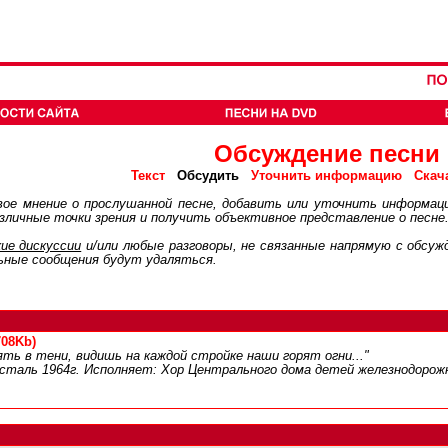
Обсуждение песни
Обсудить
Текст
Уточнить информацию
Скач
ое мнение о прослушанной песне, добавить или уточнить информац
личные точки зрения и получить объективное представление о песне
ие дискуcсии
и/или любые разговоры, не связанные напрямую с обсу
ьные сообщения будут удаляться.
708Kb)
ть в тени, видишь на каждой стройке наши горят огни..."
таль 1964г. Исполняет: Хор Центрального дома детей железнодорожнико