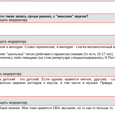
что такая запись лучше ранних, с "женским" звуком?
щить модератору
щить модератору
тихов и мелодии. Слова героические, а мелодия - слегка меланхоличный
ения "школьных" песен ребятами-старшеклассниками (то есть 15-17 лет)
лнялись либо певицами (на этом репертуаре специализировались Н.Пост
ь модератору
а детский - это детский. Если одному нравится мягкое, другому - 
вольно широких взглядов и вкусов, в том числе в музыке. Правда
щить модератору
Ваше мнение. Мне тоже нравятся ОБА звучания, но то как-то больше то.