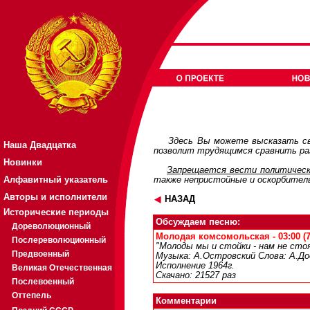
Здесь Вы можете высказать св
Наша Двадцатка
позволит трудящимся сравнить раз
Новинки
Запрещается вести политическ
Алфавитный указатель
также непристойные и оскорбител
Авторы и исполнители
НАЗАД
Исторические периоды
Обсуждаем песню:
Дореволюционный
Молодая комсомольская - 03:00 (
Послереволюционный
"Молоды мы и стойки - нам не стоя
Предвоенный
Музыка: А.Островский Слова: А.Дос
Исполнение 1964г.
Великая Отечественная
Скачано: 21527 раз
Послевоенный
Оттепель
Комментарии