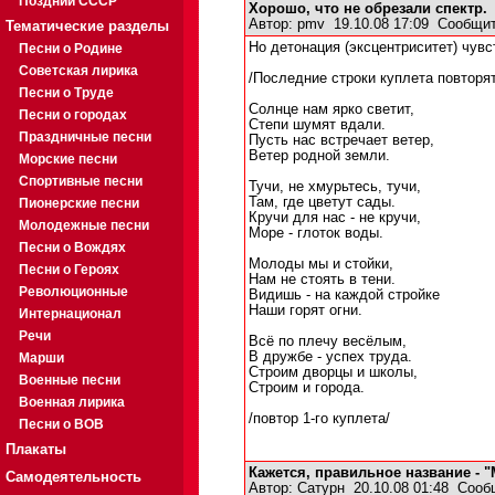
Поздний СССР
Хорошо, что не обрезали спектр.
Автор:
pmv
19.10.08 17:09
Сообщит
Тематические разделы
Но детонация (эксцентриситет) чувс
Песни о Родине
Советская лирика
/Последние строки куплета повторят
Песни о Труде
Солнце нам ярко светит,
Песни о городах
Степи шумят вдали.
Праздничные песни
Пусть нас встречает ветер,
Ветер родной земли.
Морские песни
Спортивные песни
Тучи, не хмурьтесь, тучи,
Там, где цветут сады.
Пионерские песни
Кручи для нас - не кручи,
Молодежные песни
Море - глоток воды.
Песни о Вождях
Молоды мы и стойки,
Песни о Героях
Нам не стоять в тени.
Революционные
Видишь - на каждой стройке
Наши горят огни.
Интернационал
Речи
Всё по плечу весёлым,
В дружбе - успех труда.
Марши
Строим дворцы и школы,
Военные песни
Строим и города.
Военная лирика
/повтор 1-го куплета/
Песни о ВОВ
Плакаты
Кажется, правильное название - 
Самодеятельность
Автор:
Сатурн
20.10.08 01:48
Сооб