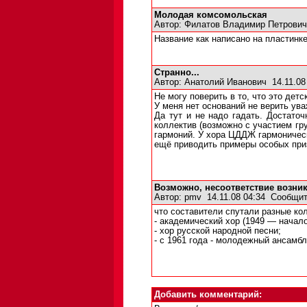
Молодая комсомольская
Автор:
Филатов Владимир Петрович
Название как написано на пластинке
Странно...
Автор:
Анатолий Иванович
14.11.08
Не могу поверить в то, что это дет
У меня нет оснований не верить ув
Да тут и не надо гадать. Достато
коллектив (возможно с участием гр
гармоний. У хора ЦДДЖ гармоническ
ещё приводить примеры особых при
Возможно, несоответствие возник
Автор:
pmv
14.11.08 04:34
Сообщит
что составители спутали разные ко
- академический хор (1949 — начало
- хор русской народной песни;
- с 1961 года - молодежный ансамбль
Добавить комментарий: