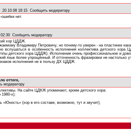
20.10.08 18:15
Сообщить модератору
-ошибки нет.
 02:30
Сообщить модератору
ский хор ЦДДЖ.
ажаемому Владимиру Петровичу, но почему-то уверен - на пластинке кака
чно вслушаться в особенность исполнения коллектива детского хора Ц
уппы детского хора ЦДДЖ). Исполнение очень профессиональное и дово
ий язык более упрощённый. И отточенность фразировки не настолько ут
знаков исполнения не в пользу ДХ ЦДДЖ.
ло оттого,
ь модератору
ллективы. На
сайте ЦДКЖ
упоминают, кроме детского хора:
 1980-х);
 «Юность» (хор в его составе, возможно, тут и звучит);