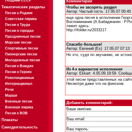
Поздний СССР
Комментарии
Тематические разделы
Чтобы не засорять раздел
Автор:
Частый гость
17.05.07 00:4
Песни о Родине
еще одна песня в исполнении Георг
Советская лирика
Воспоминание (А.Бабаджанян - Р.Р
Песни о Труде
лежит здесь:
http://ifolder.ru/2033217
Песни о городах
Праздничные песни
Морские песни
Спасибо большое!
Спортивные песни
Автор:
Евгений (Es)
17.05.07 07:13
Пионерские песни
Но это, судя по звучанию, не эстон
Молодежные песни
Песни о Вождях
Из 4-х вариантов исполнения
Песни о Героях
Автор:
Ekkart
4.05.09 19:59
Сообщи
Революционные
этой песни представленных на сайте
Интернационал
Несмотря даже что на финском.
Речи
Марши
Военные песни
Добавить комментарий:
Военная лирика
Ваше имя/ник:
Песни о ВОВ
Ваш email:
Плакаты
Самодеятельность
Ваш пароль: