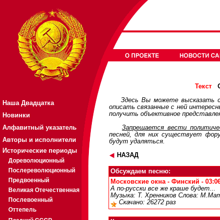
О
Текст
Здесь Вы можете высказать с
Наша Двадцатка
описать связанные с ней интерес
получить объективное представлен
Новинки
Алфавитный указатель
Запрещается вести политичес
песней, для них существует
фор
Авторы и исполнители
будут удаляться.
Исторические периоды
НАЗАД
Дореволюционный
Послереволюционный
Обсуждаем песню:
Предвоенный
Московские окна - Финский - 03:06
А по-русски все же краше будет...
Великая Отечественная
Музыка: Т. Хренников Слова: М.Ма
Послевоенный
Скачано: 26272 раз
Оттепель