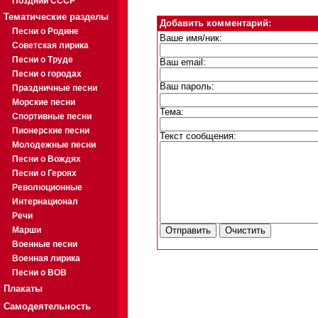
Поздний СССР
Тематические разделы
Добавить комментарий:
Песни о Родине
Ваше имя/ник:
Советская лирика
Песни о Труде
Ваш email:
Песни о городах
Ваш пароль:
Праздничные песни
Морские песни
Тема:
Спортивные песни
Пионерские песни
Текст сообщения:
Молодежные песни
Песни о Вождях
Песни о Героях
Революционные
Интернационал
Речи
Марши
Военные песни
Военная лирика
Песни о ВОВ
Плакаты
Самодеятельность