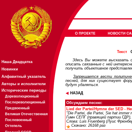
О
Текст
Здесь Вы можете высказать с
Наша Двадцатка
описать связанные с ней интерес
получить объективное представлен
Новинки
Алфавитный указатель
Запрещается вести политичес
песней, для них существует
фор
Авторы и исполнители
будут удаляться.
Исторические периоды
НАЗАД
Дореволюционный
Послереволюционный
Обсуждаем песню:
Предвоенный
Lied der Partei/Hymne der SED - Не
"Die Partei, die Partei, Sie hat immer 
Великая Отечественная
Гимн СЕПГ (правящей партии ГДР),
Послевоенный
Слова: Luis Fruenberg (Луис Фрюнб
Скачано: 26168 раз
Оттепель