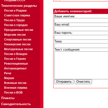
Поздний СССР
Тематические разделы
Песни о Родине
Добавить комментарий:
Советская лирика
Ваше имя/ник:
Песни о Труде
Ваш email:
Песни о городах
Праздничные песни
Ваш пароль:
Морские песни
Спортивные песни
Тема:
Пионерские песни
Молодежные песни
Текст сообщения:
Песни о Вождях
Песни о Героях
Революционные
Интернационал
Речи
Марши
Военные песни
Военная лирика
Песни о ВОВ
Плакаты
Самодеятельность