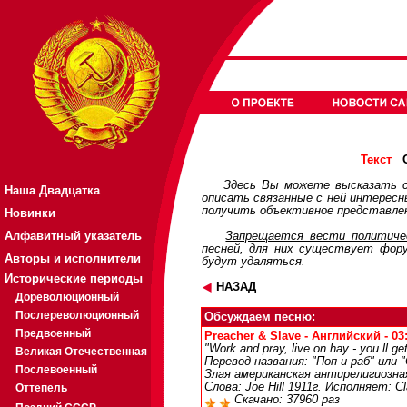
О
Текст
Здесь Вы можете высказать с
Наша Двадцатка
описать связанные с ней интерес
получить объективное представлен
Новинки
Алфавитный указатель
Запрещается вести политичес
песней, для них существует
фор
Авторы и исполнители
будут удаляться.
Исторические периоды
НАЗАД
Дореволюционный
Послереволюционный
Обсуждаем песню:
Предвоенный
Preacher & Slave - Английский - 03
"Work and pray, live on hay - you ll ge
Великая Отечественная
Перевод названия: "Поп и раб" или 
Послевоенный
Злая американская антирелигиозная
Слова: Joe Hill 1911г. Исполняет: Cl
Оттепель
Скачано: 37960 раз