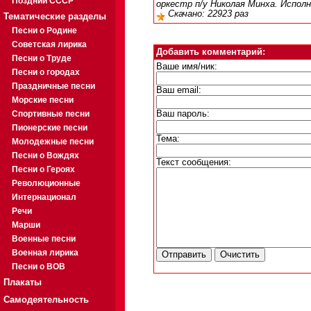
Поздний СССР
оркестр п/у Николая Минха. Исполн
Скачано: 22923 раз
Тематические разделы
Песни о Родине
Советская лирика
Добавить комментарий:
Песни о Труде
Ваше имя/ник:
Песни о городах
Праздничные песни
Ваш email:
Морские песни
Спортивные песни
Ваш пароль:
Пионерские песни
Тема:
Молодежные песни
Песни о Вождях
Текст сообщения:
Песни о Героях
Революционные
Интернационал
Речи
Марши
Военные песни
Военная лирика
Песни о ВОВ
Плакаты
Самодеятельность