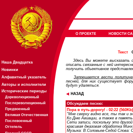
О
Текст
Здесь Вы можете высказать с
Наша Двадцатка
описать связанные с ней интерес
получить объективное представлен
Новинки
Алфавитный указатель
Запрещается вести политичес
песней, для них существует
фор
Авторы и исполнители
будут удаляться.
Исторические периоды
НАЗАД
Дореволюционный
Послереволюционный
Обсуждаем песню:
Предвоенный
Пора в путь-дорогу! - 02:22 (560Kb)
"Мне сверху видно все, ты так и зн
Великая Отечественная
Ко Дню Авиации, а также в память
Послевоенный
Сети записи, поскольку это другой
красивая джазовая обработка Минха
Оттепель
Музыка: В.Соловьев-Седой Слова: 