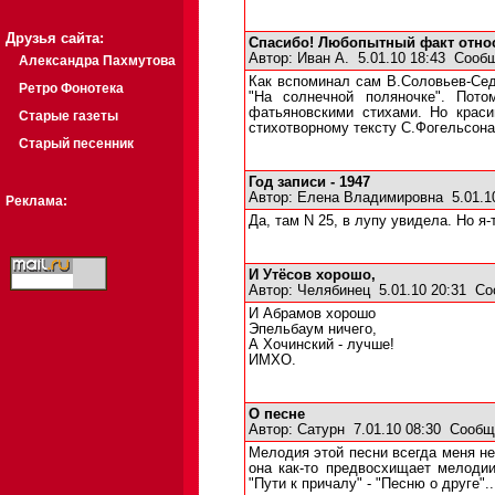
Друзья сайта:
Спасибо! Любопытный факт относ
Автор:
Иван А.
5.01.10 18:43
Сообщ
Александра Пахмутова
Как вспоминал сам В.Соловьев-Сед
Ретро Фонотека
"На солнечной поляночке". Пот
фатьяновскими стихами. Но крас
Старые газеты
стихотворному тексту С.Фогельсона,
Старый песенник
Год записи - 1947
Автор:
Елена Владимировна
5.01.1
Реклама:
Да, там N 25, в лупу увидела. Но я-
И Утёсов хорошо,
Автор:
Челябинец
5.01.10 20:31
Со
И Абрамов хорошо
Эпельбаум ничего,
А Хочинский - лучше!
ИМХО.
О песне
Автор:
Сатурн
7.01.10 08:30
Сообщ
Мелодия этой песни всегда меня не
она как-то предвосхищает мелодии
"Пути к причалу" - "Песню о друге"..