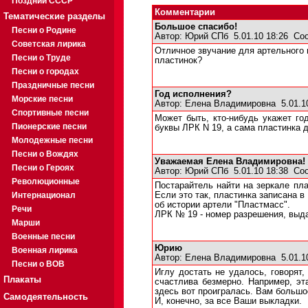
Поздний СССР
Комментарии
Тематические разделы
Большое спасибо!
Песни о Родине
Автор:
Юрий СПб
5.01.10 18:26
Со
Советская лирика
Отличное звучание для артельного 
Песни о Труде
пластинок?
Песни о городах
Праздничные песни
Год исполнения?
Морские песни
Автор:
Елена Владимировна
5.01.1
Спортивные песни
Может быть, кто-нибудь укажет го
Пионерские песни
буквы ЛРК N 19, а сама пластинка 
Молодежные песни
Песни о Вождях
Уважаемая Елена Владимировна!
Песни о Героях
Автор:
Юрий СПб
5.01.10 18:38
Со
Революционные
Постарайтель найти на зеркале пла
Интернационал
Если это так, пластинка записана 
об истории артели "Пластмасс".
Речи
ЛРК № 19 - номер разрешения, выд
Марши
Военные песни
Юрию
Военная лирика
Автор:
Елена Владимировна
5.01.1
Песни о ВОВ
Иглу достать не удалось, говорят,
Плакаты
счастлива безмерно. Например, эта
здесь вот проигралась. Вам большое
Самодеятельность
И, конечно, за все Ваши выкладки.