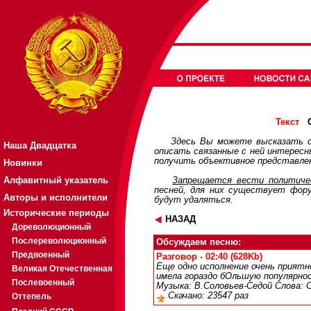
О
Текст
Здесь Вы можете высказать с
Наша Двадцатка
описать связанные с ней интерес
получить объективное представлен
Новинки
Алфавитный указатель
Запрещается вести политичес
песней, для них существует
фор
Авторы и исполнители
будут удаляться.
Исторические периоды
НАЗАД
Дореволюционный
Послереволюционный
Обсуждаем песню:
Предвоенный
Разговор - 02:40 (628Kb)
Еще одно исполнение очень приятн
Великая Отечественная
имела гораздо бОльшую популярнос
Послевоенный
Музыка: В.Соловьев-Седой Слова: С
Скачано: 23547 раз
Оттепель