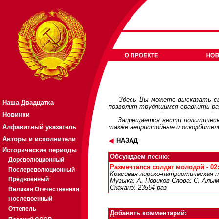
Здесь Вы можете высказать св
Наша Двадцатка
позволит трудящимся сравнить раз
Новинки
Запрещается вести политическ
Алфавитный указатель
также непристойные и оскорбител
Авторы и исполнители
НАЗАД
Исторические периоды
Обсуждаем песню:
Дореволюционный
Размечтался солдат молодой - 02:
Послереволюционный
Красивая лирико-патриотическая п
Предвоенный
Музыка: А. Новиков Слова: С. Алым
Скачано: 23554 раз
Великая Отечественная
Послевоенный
Оттепель
Добавить комментарий: