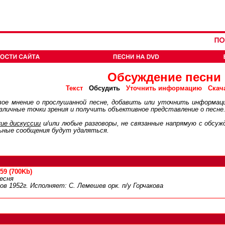
Обсуждение песни
Обсудить
Текст
Уточнить информацию
Скач
ое мнение о прослушанной песне, добавить или уточнить информац
личные точки зрения и получить объективное представление о песне
ие дискуcсии
и/или любые разговоры, не связанные напрямую с обсу
ьные сообщения будут удаляться.
59 (700Kb)
есня
ов 1952г. Исполняет: С. Лемешев орк. п/у Горчакова