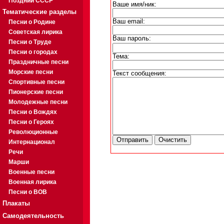
Поздний СССР
Ваше имя/ник:
Тематические разделы
Ваш email:
Песни о Родине
Советская лирика
Ваш пароль:
Песни о Труде
Песни о городах
Тема:
Праздничные песни
Морские песни
Текст сообщения:
Спортивные песни
Пионерские песни
Молодежные песни
Песни о Вождях
Песни о Героях
Революционные
Интернационал
Речи
Марши
Военные песни
Военная лирика
Песни о ВОВ
Плакаты
Самодеятельность