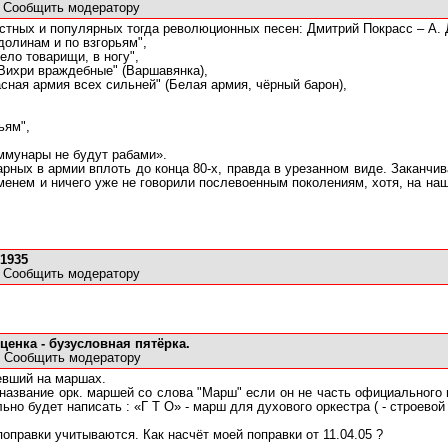
1
Сообщить модератору
стных и популярных тогда революционных песен: Дмитрий Покрасс – А. 
долинам и по взгорьям",
ело товарищи, в ногу",
"Вихри враждебные" (Варшавянка),
сная армия всех сильней" (Белая армия, чёрный барон),
ьям",
ммунары не будут рабами».
ных в армии вплоть до конца 80-х, правда в урезанном виде. Заканчив
енем и ничего уже не говорили послевоенным поколениям, хотя, на наше
1935
5
Сообщить модератору
ценка - бузусловная пятёрка.
8
Сообщить модератору
евший на маршах.
азвание орк. маршей со слова "Марш" если он не часть официального на
ьно будет написать : «Г Т О» - марш для духового оркестра ( - строевой
 поправки учитываются. Как насчёт моей поправки от 11.04.05 ?