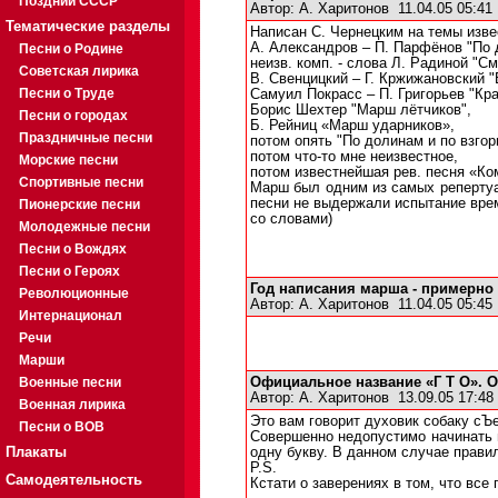
Поздний СССР
Автор:
А. Харитонов
11.04.05 05:4
Тематические разделы
Написан С. Чернецким на темы изве
А. Александров – П. Парфёнов "По 
Песни о Родине
неизв. комп. - слова Л. Радиной "См
Советская лирика
В. Свенцицкий – Г. Кржижановский 
Песни о Труде
Самуил Покрасс – П. Григорьев "Кра
Борис Шехтер "Марш лётчиков",
Песни о городах
Б. Рейниц «Марш ударников»,
Праздничные песни
потом опять "По долинам и по взгор
потом что-то мне неизвестное,
Морские песни
потом известнейшая рев. песня «Ко
Спортивные песни
Марш был одним из самых репертуар
песни не выдержали испытание врем
Пионерские песни
со словами)
Молодежные песни
Песни о Вождях
Песни о Героях
Год написания марша - примерно 
Революционные
Автор:
А. Харитонов
11.04.05 05:4
Интернационал
Речи
Марши
Военные песни
Официальное название «Г Т О». О
Автор:
А. Харитонов
13.09.05 17:4
Военная лирика
Это вам говорит духовик собаку сЪ
Песни о ВОВ
Совершенно недопустимо начинать н
Плакаты
одну букву. В данном случае правил
P.S.
Самодеятельность
Кстати о заверениях в том, что все