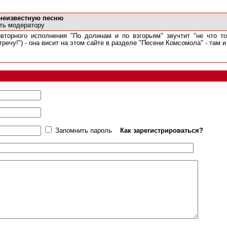
 неизвестную песню
ть модератору
вторного исполнения "По долинам и по взгорьям" звучтит "не что т
тречу!") - она висит на этом сайте в разделе "Песени Комсомола" - там 
Запомнить пароль
Как зарегистрироваться?