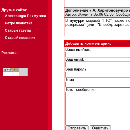
Друзья сайта:
Дополнение к А. Харитонову-про
Автор:
Жмен
7.05.06 03:35
Сообщи
Александра Пахмутова
В пупурри маршей "ГТО" после по
Ретро Фонотека
резервами" (или - "Вперёд, заре нас
Старые газеты
Старый песенник
Добавить комментарий:
Ваше имя/ник:
Реклама:
Ваш email:
Ваш пароль:
Тема:
Текст сообщения: