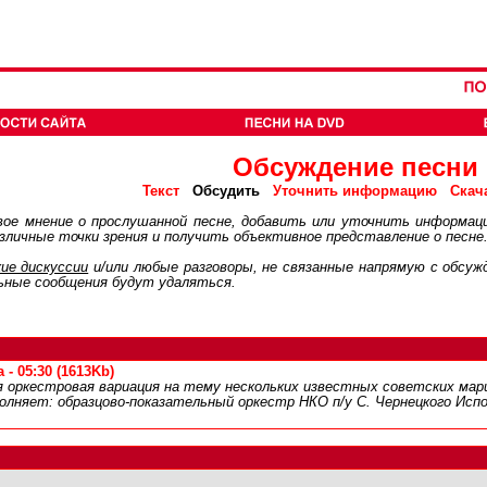
Обсуждение песни
Обсудить
Текст
Уточнить информацию
Скач
ое мнение о прослушанной песне, добавить или уточнить информац
личные точки зрения и получить объективное представление о песне
ие дискуcсии
и/или любые разговоры, не связанные напрямую с обсу
ьные сообщения будут удаляться.
- 05:30 (1613Kb)
я оркестровая вариация на тему нескольких известных советских мар
полняет: образцово-показательный оркестр НКО п/у С. Чернецкого Испо