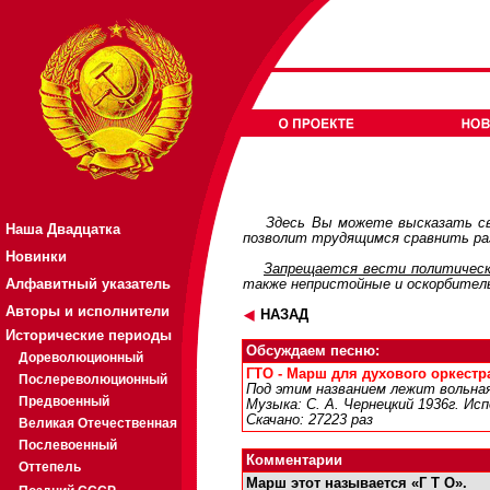
Здесь Вы можете высказать св
Наша Двадцатка
позволит трудящимся сравнить раз
Новинки
Запрещается вести политическ
Алфавитный указатель
также непристойные и оскорбител
Авторы и исполнители
НАЗАД
Исторические периоды
Обсуждаем песню:
Дореволюционный
ГТО - Марш для духового оркестра 
Послереволюционный
Под этим названием лежит вольна
Предвоенный
Музыка: С. А. Чернецкий 1936г. Ис
Скачано: 27223 раз
Великая Отечественная
Послевоенный
Комментарии
Оттепель
Марш этот называется «Г Т О».