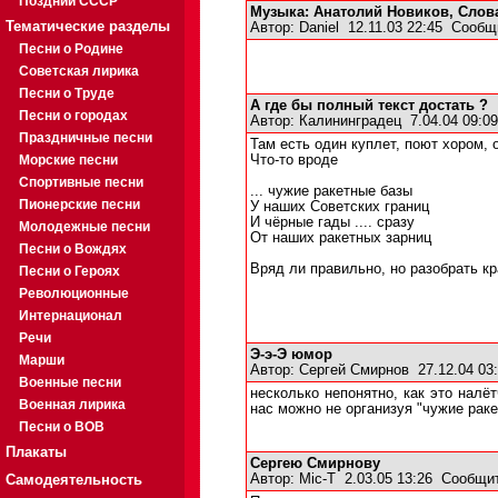
Поздний СССР
Музыка: Анатолий Новиков, Слов
Тематические разделы
Автор:
Daniel
12.11.03 22:45
Сообщ
Песни о Родине
Советская лирика
Песни о Труде
А где бы полный текст достать ?
Песни о городах
Автор:
Калининградец
7.04.04 09:
Праздничные песни
Там есть один куплет, поют хором, 
Морские песни
Что-то вроде
Спортивные песни
... чужие ракетные базы
Пионерские песни
У наших Советских границ
И чёрные гады .... сразу
Молодежные песни
От наших ракетных зарниц
Песни о Вождях
Вряд ли правильно, но разобрать кр
Песни о Героях
Революционные
Интернационал
Речи
Э-э-Э юмор
Марши
Автор:
Сергей Смирнов
27.12.04 0
Военные песни
несколько непонятно, как это налё
Военная лирика
нас можно не организуя "чужие раке
Песни о ВОВ
Плакаты
Сергею Смирнову
Самодеятельность
Автор:
Mic-T
2.03.05 13:26
Сообщит