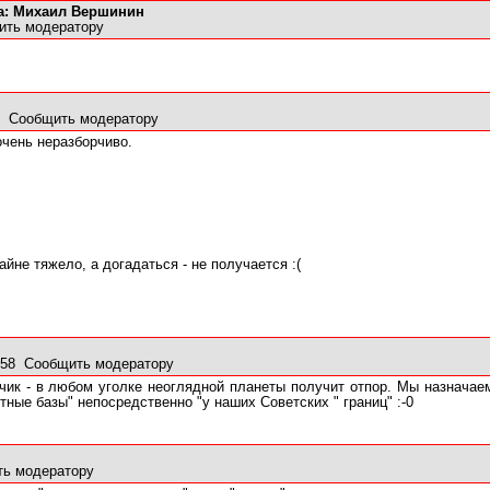
а: Михаил Вершинин
ить модератору
09
Сообщить модератору
очень неразборчиво.
айне тяжело, а догадаться - не получается :(
3:58
Сообщить модератору
тчик - в любом уголке неоглядной планеты получит отпор. Мы назначаем
тные базы" непосредственно "у наших Советских " границ" :-0
ь модератору