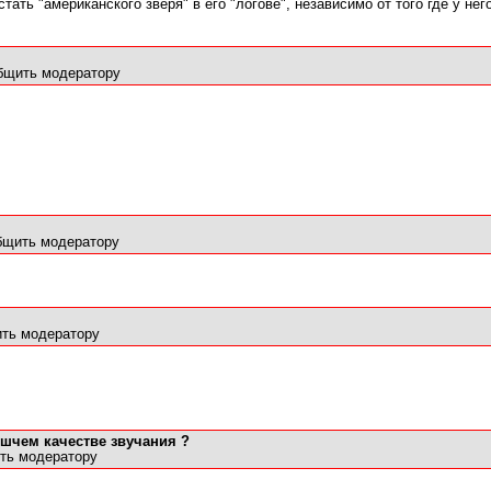
тать "американского зверя" в его "логове", независимо от того где у не
бщить модератору
бщить модератору
ть модератору
ушчем качестве звучания ?
ть модератору