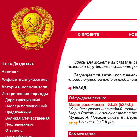
Здесь Вы можете высказать св
Наша Двадцатка
позволит трудящимся сравнить раз
Новинки
Запрещается вести политическ
Алфавитный указатель
также непристойные и оскорбител
Авторы и исполнители
НАЗАД
Исторические периоды
Обсуждаем песню:
Дореволюционный
Марш ракетчиков - 03:32 (627Kb)
Послереволюционный
"В любом уголке неоглядной плане
Предвоенный
Марш Ракетных войск стратегичес
Музыка: А. Новиков Слова: М. Вер
Великая Отечественная
Скачано: 46215 раз
Послевоенный
Оттепель
Комментарии