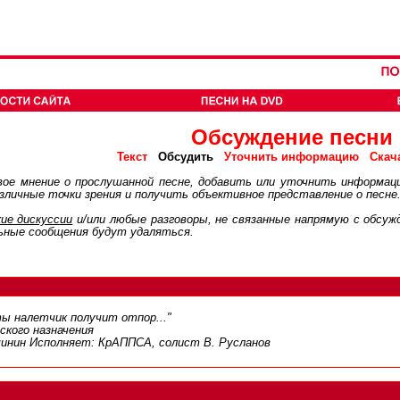
Обсуждение песни
Обсудить
Текст
Уточнить информацию
Скач
ое мнение о прослушанной песне, добавить или уточнить информац
личные точки зрения и получить объективное представление о песне
ие дискуcсии
и/или любые разговоры, не связанные напрямую с обсу
ьные сообщения будут удаляться.
ты налетчик получит отпор..."
кого назначения
шинин Исполняет: КрАППСА, солист В. Русланов