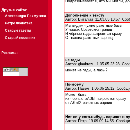
Подразумевается, что мы могли, дос
Друзья сайта:
Дополнение к тексту
Александра Пахмутова
Автор:
Виталий
11.03.05 13:57
Соо
Ретро Фонотека
Мы видим чужие ракетные базы
У наших Советских границ
Старые газеты
И чёрные гады закроются сразу
Старый песенник
От наших ракетных зарниц
Реклама:
не гады
Автор:
glaabrezu
1.05.05 23:28
Соо
может не гады, а лазы?
По-моему
Автор:
Павел
1.06.06 15:12
Сообщи
Может быть,
их черные БАЗЫ накроются сразу
от АЛЫХ ракетных зарниц
Нет ли у кого-нибудь вариант в л
Автор:
Петр
19.09.09 14:55
Сообщи