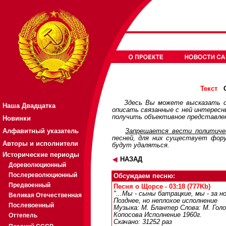
О
Текст
Здесь Вы можете высказать с
Наша Двадцатка
описать связанные с ней интерес
получить объективное представлен
Новинки
Алфавитный указатель
Запрещается вести политичес
песней, для них существует
фор
Авторы и исполнители
будут удаляться.
Исторические периоды
НАЗАД
Дореволюционный
Послереволюционный
Обсуждаем песню:
Предвоенный
Песня о Щорсе - 03:18 (777Kb)
"...Мы - сыны батрацкие, мы - за н
Великая Отечественная
Позднее, но неплохое исполнение
Послевоенный
Музыка: М. Блантер Слова: М. Голо
Копосова Исполнение 1960г.
Оттепель
Скачано: 31252 раз