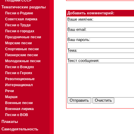
Поздний СССР
Тематические разделы
Песни о Родине
Добавить комментарий:
Советская лирика
Ваше имя/ник:
Песни о Труде
Ваш email:
Песни о городах
Праздничные песни
Ваш пароль:
Морские песни
Спортивные песни
Тема:
Пионерские песни
Текст сообщения:
Молодежные песни
Песни о Вождях
Песни о Героях
Революционные
Интернационал
Речи
Марши
Военные песни
Военная лирика
Песни о ВОВ
Плакаты
Самодеятельность