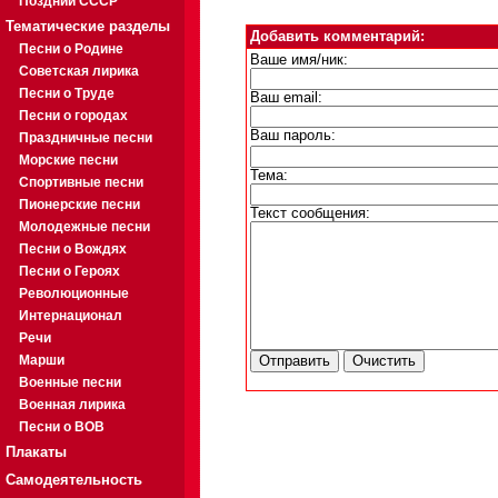
Поздний СССР
Тематические разделы
Добавить комментарий:
Песни о Родине
Ваше имя/ник:
Советская лирика
Песни о Труде
Ваш email:
Песни о городах
Ваш пароль:
Праздничные песни
Морские песни
Тема:
Спортивные песни
Пионерские песни
Текст сообщения:
Молодежные песни
Песни о Вождях
Песни о Героях
Революционные
Интернационал
Речи
Марши
Военные песни
Военная лирика
Песни о ВОВ
Плакаты
Самодеятельность