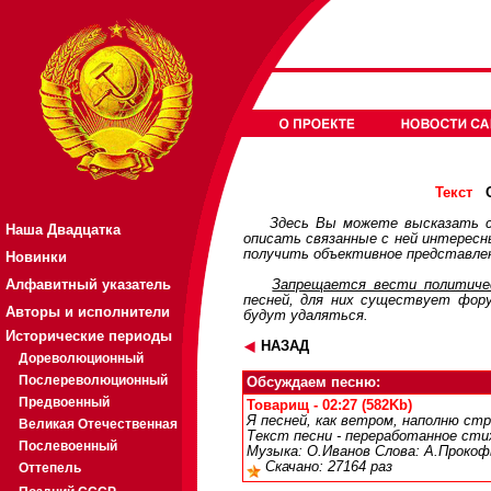
О
Текст
Здесь Вы можете высказать с
Наша Двадцатка
описать связанные с ней интерес
получить объективное представлен
Новинки
Алфавитный указатель
Запрещается вести политичес
песней, для них существует
фор
Авторы и исполнители
будут удаляться.
Исторические периоды
НАЗАД
Дореволюционный
Послереволюционный
Обсуждаем песню:
Предвоенный
Товарищ - 02:27 (582Kb)
Я песней, как ветром, наполню стра
Великая Отечественная
Текст песни - переработанное сти
Послевоенный
Музыка: О.Иванов Слова: А.Прокоф
Скачано: 27164 раз
Оттепель