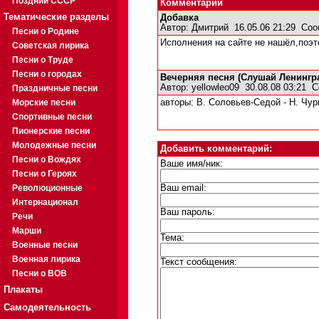
Поздний СССР
Комментарии
Тематические разделы
Добавка
Автор:
Дмитрий
16.05.06 21:29
Соо
Песни о Родине
Исполнения на сайте не нашёл,поэтом
Советская лирика
Песни о Труде
Песни о городах
Вечерняя песня (Слушай Ленингр
Автор:
yellowleo09
30.08.08 03:21
С
Праздничные песни
Морские песни
авторы: В. Соловьев-Седой - Н. Чур
Спортивные песни
Пионерские песни
Молодежные песни
Добавить комментарий:
Песни о Вождях
Ваше имя/ник:
Песни о Героях
Революционные
Ваш email:
Интернационал
Ваш пароль:
Речи
Марши
Тема:
Военные песни
Военная лирика
Текст сообщения:
Песни о ВОВ
Плакаты
Самодеятельность