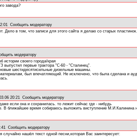
ого завода?
22:01
Сообщить модератору
т. Дело в том, что записи для этого сайта я делаю со старых пластинок
.
общить модератору
б истории своего города/края
ТЗ выпустил первые трактора "С-60 - "Сталинец".
 новые шестидесятисильные дизельные машины.
оматериалам, был впечатляющий. Не исключено, что была сделана и ауд
лась.
3.06 20:21
Сообщить модератору
даже если она и сохранилась. то лежит сейчас где - нибудь
. В ближайшее время собираюсь выложить виступление М.И.Калинина н
7:41
Сообщить модератору
 случайно нашёл текст одной песни,которая Вас заинтересует: