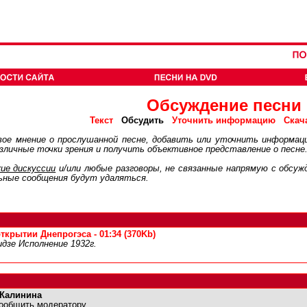
Обсуждение песни
Обсудить
Текст
Уточнить информацию
Скач
ое мнение о прослушанной песне, добавить или уточнить информац
личные точки зрения и получить объективное представление о песне
ие дискуcсии
и/или любые разговоры, не связанные напрямую с обсу
ьные сообщения будут удаляться.
крытии Днепрогэса - 01:34 (370Kb)
дзе Исполнение 1932г.
 Калинина
ообщить модератору