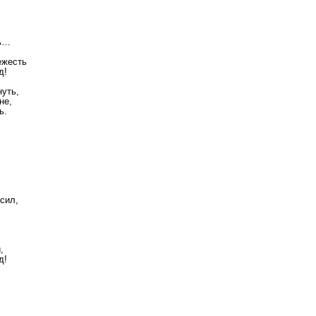
ть…
ежесть
д!
,
нуть,
не,
ь.
сил,
,
д!