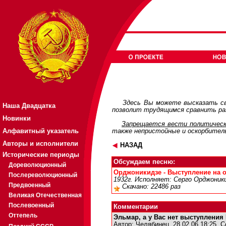
Здесь Вы можете высказать св
Наша Двадцатка
позволит трудящимся сравнить раз
Новинки
Запрещается вести политическ
Алфавитный указатель
также непристойные и оскорбител
Авторы и исполнители
НАЗАД
Исторические периоды
Обсуждаем песню:
Дореволюционный
Орджоникидзе - Выступление на от
Послереволюционный
1932г. Исполняет: Серго Орджоники
Предвоенный
Скачано: 22486 раз
Великая Отечественная
Послевоенный
Комментарии
Оттепель
Эльмар, а у Вас нет выступления
Автор:
Челябинец
28.02.06 18:25
С