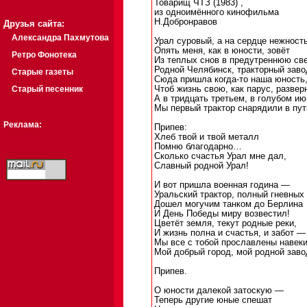
Товарищ ЧТЗ (1983) ,
из одноимённого кинофильма
Н.Добронравов
Друзья сайта:
Александра Пахмутова
Урал суровый, а на сердце нежнос
Опять меня, как в юности, зовёт
Ретро Фонотека
Из теплых снов в предутреннюю св
Родной Челябинск, тракторный заво
Старые газеты
Сюда пришла когда-то наша юность
Старый песенник
Чтоб жизнь свою, как парус, развер
А в тридцать третьем, в голубом ию
Мы первый трактор снарядили в пут
Реклама:
Припев:
Хлеб твой и твой металл
Помню благодарно…
Сколько счастья Урал мне дал,
Славный родной Урал!
И вот пришла военная година —
Уральский трактор, полный гневных 
Дошел могучим танком до Берлина
И День Победы миру возвестил!
Цветёт земля, текут родные реки,
И жизнь полна и счастья, и забот —
Мы все с тобой прославлены навеки
Мой добрый город, мой родной заво
Припев.
О юности далекой затоскую —
Теперь другие юные спешат