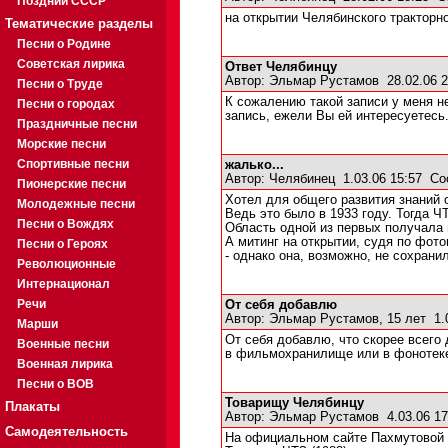
Поздний СССР
на открытии Челябинского тракторн
Тематические разделы
Песни о Родине
Советская лирика
Ответ Челябинцу
Автор:
Эльмар Рустамов
28.02.06 
Песни о Труде
К сожалению такой записи у меня не
Песни о городах
запись, ежели Вы ей интересуетесь
Праздничные песни
Морские песни
Спортивные песни
жалько...
Автор:
Челябинец
1.03.06 15:57
Со
Пионерские песни
Хотел для общего развития знаний о
Молодежные песни
Ведь это было в 1933 году. Тогда Ч
Песни о Вождях
Область одной из первых получала
А митинг на открытии, судя по фот
Песни о Героях
- однако она, возможно, не сохрани
Революционные
Интернационал
Речи
От себя добавлю
Автор:
Эльмар Рустамов, 15 лет
1.0
Марши
От себя добавлю, что скорее всего 
Военные песни
в фильмохранилище или в фонотеке
Военная лирика
Песни о ВОВ
Товарищу Челябинцу
Плакаты
Автор:
Эльмар Рустамов
4.03.06 1
Самодеятельность
На официальном сайте Пахмутовой я