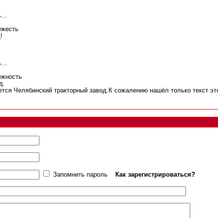
ть…
ежесть
!
ть…
ежность
д.
ется Челябинский тракторный завод.К сожалению нашёл только текст эт
Запомнить пароль
Как зарегистрироваться?