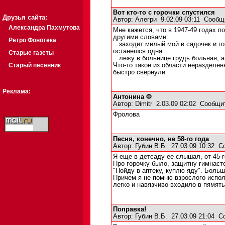
Вот кто-то с горочки спустился
Друзья сайта:
Автор:
Алегри
9.02.09 03:11
Сообщ
Александра Пахмутова
Мне кажется, что в 1947-49 годах п
другими словами:
Ретро Фонотека
...заходит милый мой в садочек и г
останешся одна...
Старые газеты
...лежу в больнице грудь больная, а 
Старый песенник
Что-то такое из области неразделен
быстро свернули.
Реклама:
Антонина Ф
Автор:
Dimitr
2.03.09 02:02
Сообщи
Фролова
Песня, конечно, не 58-го года
Автор:
Губин В.Б.
27.03.09 10:32
С
Я еще в детсаду ее слышал, от 45-г
Про горочку было, защитну гимнасте
"Пойду в аптеку, куплю яду". Больш
Причем я не помню взрослого испол
легко и навязчиво входило в пямять
Поправка!
Автор:
Губин В.Б.
27.03.09 21:04
С