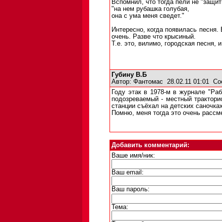
Вспомнил, что тогда пели не "защит
"на нем рубашка голубая,
она с ума меня сведет."
Интересно, когда появилась песня.
очень. Разве что крысиный.
Т.е. это, вилимо, городская песня, 
Губину В.Б
Автор:
Фантомас
28.02.11 01:01
Со
Году этак в 1978-м в журнале "Раб
подозреваемый - местный трактори
станции съёхал на детских саночках
Помню, меня тогда это очень расс
Добавить комментарий:
Ваше имя/ник:
Ваш email:
Ваш пароль:
Тема: