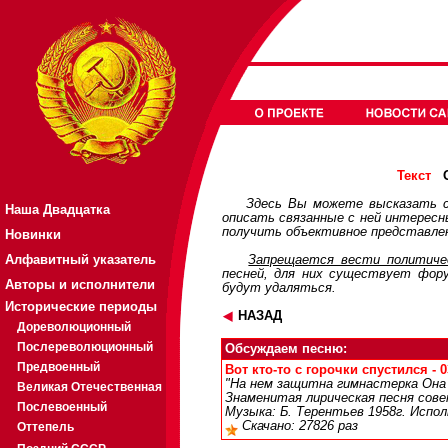
О
Текст
Здесь Вы можете высказать с
Наша Двадцатка
описать связанные с ней интерес
получить объективное представлен
Новинки
Алфавитный указатель
Запрещается вести политичес
песней, для них существует
фор
Авторы и исполнители
будут удаляться.
Исторические периоды
НАЗАД
Дореволюционный
Послереволюционный
Обсуждаем песню:
Предвоенный
Вот кто-то с горочки спустился - 0
"На нем защитна гимнастерка Она с
Великая Отечественная
Знаменитая лирическая песня сове
Послевоенный
Музыка: Б. Терентьев 1958г. Испо
Скачано: 27826 раз
Оттепель