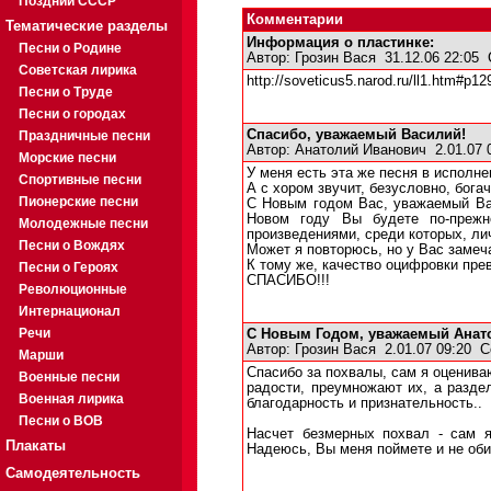
Поздний СССР
Комментарии
Тематические разделы
Информация о пластинке:
Песни о Родине
Автор:
Грозин Вася
31.12.06 22:05
Советская лирика
http://soveticus5.narod.ru/ll1.htm#p12
Песни о Труде
Песни о городах
Спасибо, уважаемый Василий!
Праздничные песни
Автор:
Анатолий Иванович
2.01.07 
Морские песни
У меня есть эта же песня в исполне
Спортивные песни
А с хором звучит, безусловно, богач
Пионерские песни
С Новым годом Вас, уважаемый Вас
Новом году Вы будете по-прежн
Молодежные песни
произведениями, среди которых, ли
Песни о Вождях
Может я повторюсь, но у Вас заме
К тому же, качество оцифровки пре
Песни о Героях
СПАСИБО!!!
Революционные
Интернационал
Речи
С Новым Годом, уважаемый Анат
Автор:
Грозин Вася
2.01.07 09:20
С
Марши
Спасибо за похвалы, сам я оценива
Военные песни
радости, преумножают их, а разде
Военная лирика
благодарность и признательность..
Песни о ВОВ
Насчет безмерных похвал - сам 
Плакаты
Надеюсь, Вы меня поймете и не оби
Самодеятельность