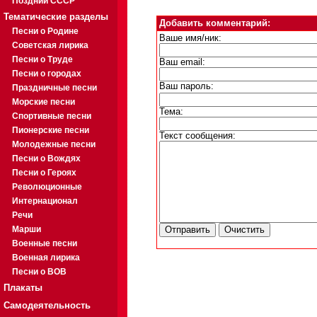
Поздний СССР
Тематические разделы
Добавить комментарий:
Песни о Родине
Ваше имя/ник:
Советская лирика
Песни о Труде
Ваш email:
Песни о городах
Ваш пароль:
Праздничные песни
Морские песни
Тема:
Спортивные песни
Пионерские песни
Текст сообщения:
Молодежные песни
Песни о Вождях
Песни о Героях
Революционные
Интернационал
Речи
Марши
Военные песни
Военная лирика
Песни о ВОВ
Плакаты
Самодеятельность