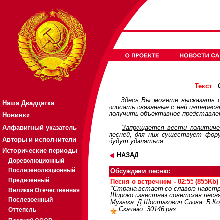
О
Текст
Здесь Вы можете высказать с
Наша Двадцатка
описать связанные с ней интерес
получить объективное представлен
Новинки
Алфавитный указатель
Запрещается вести политичес
песней, для них существует
фор
Авторы и исполнители
будут удаляться.
Исторические периоды
НАЗАД
Дореволюционный
Послереволюционный
Обсуждаем песню:
Предвоенный
Песня о встречном - 02:55 (855Kb)
"Страна встает со славою навстре
Великая Отечественная
Широко известная советская песня
Послевоенный
Музыка: Д.Шостакович Слова: Б.Кор
Скачано: 30146 раз
Оттепель