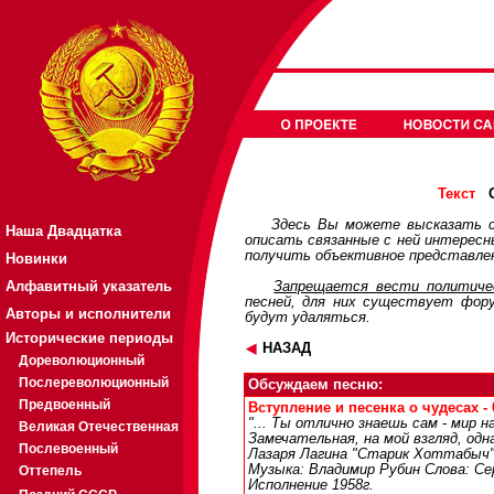
О
Текст
Здесь Вы можете высказать с
Наша Двадцатка
описать связанные с ней интерес
получить объективное представлен
Новинки
Алфавитный указатель
Запрещается вести политичес
песней, для них существует
фор
Авторы и исполнители
будут удаляться.
Исторические периоды
НАЗАД
Дореволюционный
Послереволюционный
Обсуждаем песню:
Предвоенный
Вступление и песенка о чудесах - 
"... Ты отлично знаешь сам - мир 
Великая Отечественная
Замечательная, на мой взгляд, одн
Послевоенный
Лазаря Лагина "Старик Хоттабыч"
Музыка: Владимир Рубин Слова: Се
Оттепель
Исполнение 1958г.