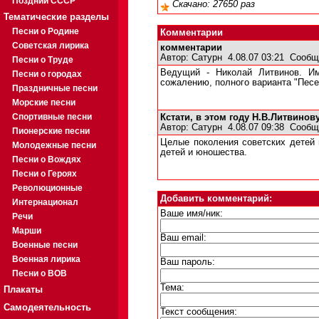
Поздний СССР
Скачано: 27650 раз
Тематические разделы
Песни о Родине
Комментарии
Советская лирика
комментарии
Автор:
Сатурн
4.08.07 03:21
Сообщ
Песни о Труде
Ведущий - Николай Литвинов. Им
Песни о городах
сожалению, полного варианта "Песен
Праздничные песни
Морские песни
Спортивные песни
Кстати, в этом году Н.В.Литвинов
Автор:
Сатурн
4.08.07 09:38
Сообщ
Пионерские песни
Целые поколения советских детей 
Молодежные песни
детей и юношества.
Песни о Вождях
Песни о Героях
Революционные
Добавить комментарий:
Интернационал
Ваше имя/ник:
Речи
Марши
Ваш email:
Военные песни
Военная лирика
Ваш пароль:
Песни о ВОВ
Тема:
Плакаты
Самодеятельность
Текст сообщения: