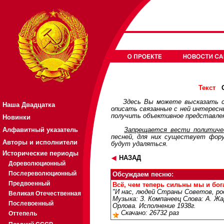
О
Текст
Здесь Вы можете высказать с
Наша Двадцатка
описать связанные с ней интерес
получить объективное представлен
Новинки
Алфавитный указатель
Запрещается вести политичес
песней, для них существует
фор
Авторы и исполнители
будут удаляться.
Исторические периоды
НАЗАД
Дореволюционный
Послереволюционный
Обсуждаем песню:
Предвоенный
Всё, чем теперь сильны мы и бога
"И нас, людей Страны Советов, ро
Великая Отечественная
Музыка: З. Компанеец Слова: А. Жа
Послевоенный
Орлова. Исполнение 1938г.
Скачано: 26732 раз
Оттепель