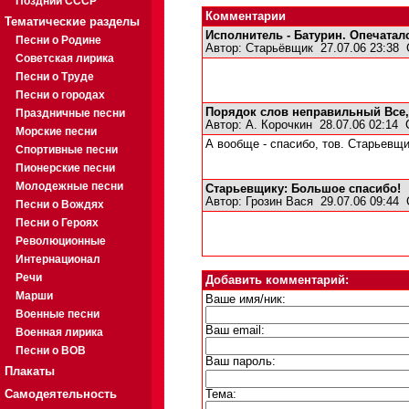
Поздний СССР
Комментарии
Тематические разделы
Исполнитель - Батурин. Опечатал
Песни о Родине
Автор:
Старьёвщик
27.07.06 23:38
Советская лирика
Песни о Труде
Песни о городах
Порядок слов неправильный Все
Праздничные песни
Автор:
А. Корочкин
28.07.06 02:14
Морские песни
А вообще - спасибо, тов. Старьевщи
Спортивные песни
Пионерские песни
Молодежные песни
Старьевщику: Большое спасибо!
Автор:
Грозин Вася
29.07.06 09:44
Песни о Вождях
Песни о Героях
Революционные
Интернационал
Речи
Добавить комментарий:
Марши
Ваше имя/ник:
Военные песни
Ваш email:
Военная лирика
Песни о ВОВ
Ваш пароль:
Плакаты
Самодеятельность
Тема: