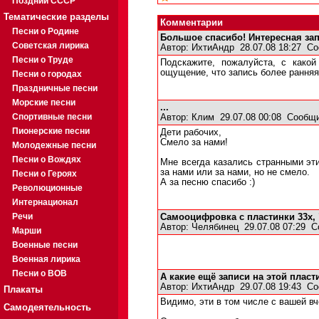
Поздний СССР
Тематические разделы
Комментарии
Песни о Родине
Большое спасибо! Интересная зап
Советская лирика
Автор:
ИхтиАндр
28.07.08 18:27
Со
Песни о Труде
Подскажите, пожалуйста, с какой
ощущение, что запись более ранняя
Песни о городах
Праздничные песни
Морские песни
...
Спортивные песни
Автор:
Клим
29.07.08 00:08
Сообщи
Пионерские песни
Дети рабочих,
Смело за нами!
Молодежные песни
Песни о Вождях
Мне всегда казались странными эти
за нами или за нами, но не смело.
Песни о Героях
А за песню спасибо :)
Революционные
Интернационал
Речи
Самооцифровка с пластинки 33х, 
Автор:
Челябинец
29.07.08 07:29
С
Марши
Военные песни
Военная лирика
Песни о ВОВ
А какие ещё записи на этой пласт
Автор:
ИхтиАндр
29.07.08 19:43
Со
Плакаты
Видимо, эти в том числе с вашей в
Самодеятельность