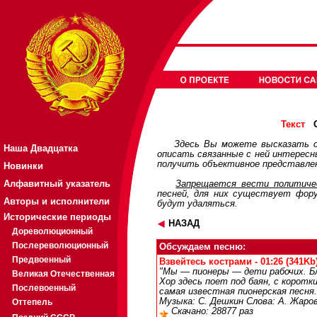
О
Текст
Здесь Вы можете высказать с
Наша Двадцатка
описать связанные с ней интерес
получить объективное представлен
Новинки
Алфавитный указатель
Запрещается вести политичес
песней, для них существует
фор
Авторы и исполнители
будут удаляться.
Исторические периоды
НАЗАД
Дореволюционный
Послереволюционный
Обсуждаем песню:
Предвоенный
Взвейтесь кострами - 01:26 (341Kb
"Мы — пионеры — дети рабочих. Бл
Великая Отечественная
Хор здесь поет под баян, с коротк
Послевоенный
самая известная пионерская песня. 
Музыка: С. Дешкин Слова: А. Жаро
Оттепель
Скачано: 28877 раз