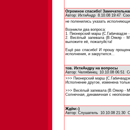
Огромное спасибо! Замечательна
Автор:
ИхтиАндр
8.10.08 19:47
Соо
не поленились указать исполняющи
Возникли два вопроса:
1. Пионерский марш (С.Габичвадзе - 
2. Весёлый запевала (В.Оякяр - М
выложите её, пожалуйста!
Ещё раз спасибо! И прошу прощения
исполнения, и закрутился...
тов. ИхтиАндру на вопросы
Автор:
Челябинец
10.10.08 06:51
С
>>> Пионерский марш (С.Габичвадзе -
Исполнение другое, изменена тольк
>>> Весёлый запевала (В.Оякяр - М.
Солнечная, динамичная с неопознан
Ждём:-)
Автор:
Слушатель
10.10.08 21:30
С