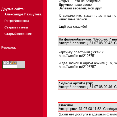
Отдых — это не безделье
Дружное наше звено
Запевай веселей, мой друг
Друзья сайта:
Александра Пахмутова
К сожалению, такая пластинка не
известные записи...
Ретро Фонотека
Ещё раз спасибо!
Старые газеты
Старый песенник
На файлообменник "Вебфайл" вы
Автор:
Челябинец
31.07.08 09:42
С
Реклама:
картинку пластинки ("скан"):
http://webfile.ru/2126751
и две записи в одном архике ("Эх, х
http://webfile.ru/2126757
* одном архиВе (zip)
Автор:
Челябинец
31.07.08 09:46
С
Спасибо.
Автор:
pmv
31.07.08 11:52
Сообщит
(Если нет доступа в здешний файло