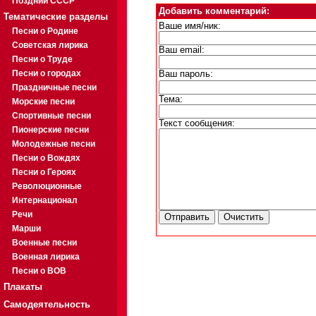
Поздний СССР
Добавить комментарий:
Тематические разделы
Ваше имя/ник:
Песни о Родине
Советская лирика
Ваш email:
Песни о Труде
Песни о городах
Ваш пароль:
Праздничные песни
Тема:
Морские песни
Спортивные песни
Текст сообщения:
Пионерские песни
Молодежные песни
Песни о Вождях
Песни о Героях
Революционные
Интернационал
Речи
Марши
Военные песни
Военная лирика
Песни о ВОВ
Плакаты
Самодеятельность