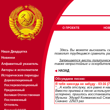
Здесь Вы можете высказать св
Наша Двадцатка
позволит трудящимся сравнить раз
Новинки
Запрещается вести политическ
Алфавитный указатель
также непристойные и оскорбител
Авторы и исполнители
НАЗАД
Исторические периоды
Обсуждаем песню:
Дореволюционный
Я тебя никогда не забуду - 03:16 (
Послереволюционный
"…А когда отслужу, все равно я на
Предвоенный
Вместо припева в песне используе
испорчено, пришлось восстановить
Великая Отечественная
Музыка: Эдуард Колмановский Слов
Послевоенный
Скачано: 22923 раз
Оттепель