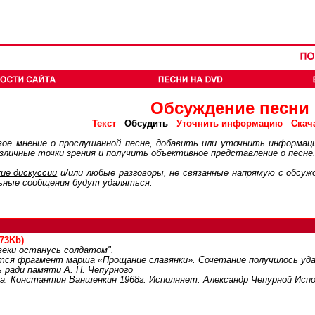
Обсуждение песни
Обсудить
Текст
Уточнить информацию
Скач
ое мнение о прослушанной песне, добавить или уточнить информац
личные точки зрения и получить объективное представление о песне
ие дискуcсии
и/или любые разговоры, не связанные напрямую с обсу
ьные сообщения будут удаляться.
773Kb)
веки останусь солдатом".
тся фрагмент марша «Прощание славянки». Сочетание получилось удачн
 ради памяти А. Н. Чепурного
а: Константин Ваншенкин 1968г. Исполняет: Александр Чепурной Испо