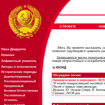
Здесь Вы можете высказать св
Наша Двадцатка
позволит трудящимся сравнить раз
Новинки
Запрещается вести политическ
Алфавитный указатель
также непристойные и оскорбител
Авторы и исполнители
НАЗАД
Исторические периоды
Обсуждаем песню:
Дореволюционный
Запишите меня в комсомол - 02:51
Послереволюционный
"И тогда повзрослевшей походкой т
Предвоенный
Песня о первых комсомольцах
Музыка: Ю. Чичков Слова: В. Котов
Великая Отечественная
Скачано: 24739 раз
Послевоенный
Оттепель