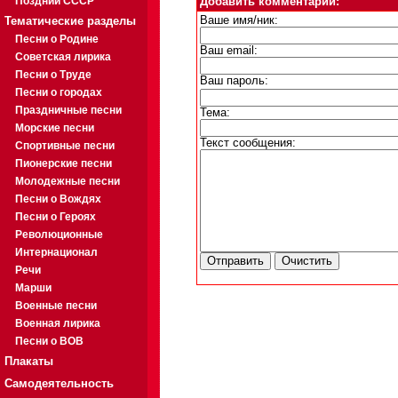
Поздний СССР
Добавить комментарий:
Тематические разделы
Ваше имя/ник:
Песни о Родине
Ваш email:
Советская лирика
Песни о Труде
Ваш пароль:
Песни о городах
Праздничные песни
Тема:
Морские песни
Текст сообщения:
Спортивные песни
Пионерские песни
Молодежные песни
Песни о Вождях
Песни о Героях
Революционные
Интернационал
Речи
Марши
Военные песни
Военная лирика
Песни о ВОВ
Плакаты
Самодеятельность