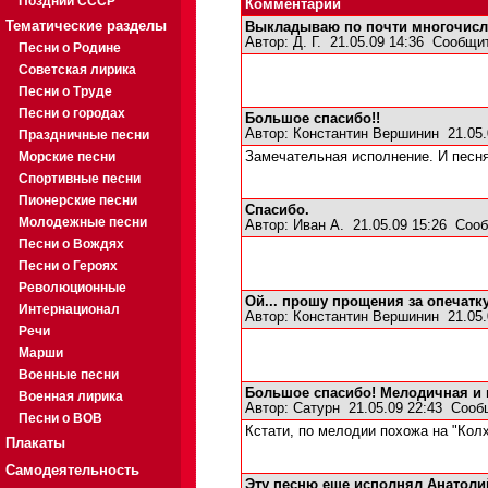
Поздний СССР
Комментарии
Тематические разделы
Выкладываю по почти многочис
Автор:
Д. Г.
21.05.09 14:36
Сообщит
Песни о Родине
Советская лирика
Песни о Труде
Песни о городах
Большое спасибо!!
Автор:
Константин Вершинин
21.05.
Праздничные песни
Морские песни
Замечательная исполнение. И песня 
Спортивные песни
Пионерские песни
Спасибо.
Молодежные песни
Автор:
Иван А.
21.05.09 15:26
Сооб
Песни о Вождях
Песни о Героях
Революционные
Ой... прошу прощения за опечатку
Интернационал
Автор:
Константин Вершинин
21.05.
Речи
Марши
Военные песни
Большое спасибо! Мелодичная и 
Военная лирика
Автор:
Сатурн
21.05.09 22:43
Сооб
Песни о ВОВ
Кстати, по мелодии похожа на "Колх
Плакаты
Самодеятельность
Эту песню еще исполнял Анатоли