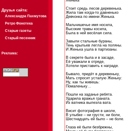
Женька
Стоит средь лесов деревенька.
Друзья сайта:
Жила там когда-то давненько
Александра Пахмутова
Девчонка по имени Женька.
Ретро Фонотека
Мальчишечье имя носила,
Высокие травы косила,
Старые газеты
Была в ней весёлая сила.
Старый песенник
Завыли стальные бураны,
Тень крыльев легла на поляны.
И Женька ушла в партизаны.
Реклама:
В секрете была и в засаде,
Её уважали в отряде,
Хотели приставить к награде.
Бывало, придёт в деревеньку,
Мать спросит усталую Женьку:
Ну, как ты живешь:
Помаленьку…
Пошли на заданье ребята.
Ударила вражья граната.
Из ватника вылезла вата.
Висит фотография в школе,
В улыбке – ни грусти, ни боли,
Шестнадцать ей было – не боле.
Глаза её были безбрежны,