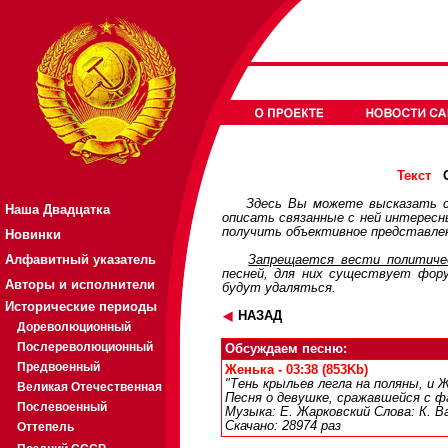
О
Текст
Здесь Вы можете высказать с
Наша Двадцатка
описать связанные с ней интерес
получить объективное представлен
Новинки
Алфавитный указатель
Запрещается вести политичес
песней, для них существует
фор
Авторы и исполнители
будут удаляться.
Исторические периоды
НАЗАД
Дореволюционный
Послереволюционный
Обсуждаем песню:
Предвоенный
Женька - 03:38 (853Kb)
"Тень крыльев легла на поляны, и 
Великая Отечественная
Песня о девушке, сражавшейся с 
Послевоенный
Музыка: Е. Жарковский Слова: К. В
Скачано: 28974 раз
Оттепель