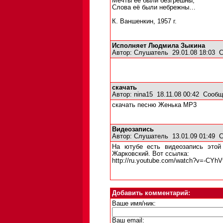
Мечты её были безгрешны,
Слова её были небрежны…
К. Ваншенкин, 1957 г.
Исполняет Людмила Зыкина
Автор:
Слушатель
29.01.08 18:03
С
скачать
Автор:
nina15
18.11.08 00:42
Сообщ
скачать песню Женька MP3
Видеозапись
Автор:
Слушатель
13.01.09 01:49
С
На ютубе есть видеозапись этой
Жарковский. Вот ссылка:
http://ru.youtube.com/watch?v=-CYh
Добавить комментарий:
Ваше имя/ник:
Ваш email: