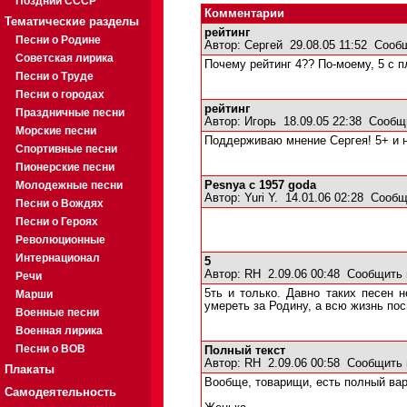
Поздний СССР
Комментарии
Тематические разделы
рейтинг
Песни о Родине
Автор:
Сергей
29.08.05 11:52
Сооб
Советская лирика
Почему рейтинг 4?? По-моему, 5 с п
Песни о Труде
Песни о городах
рейтинг
Праздничные песни
Автор:
Игорь
18.09.05 22:38
Сообщ
Морские песни
Поддерживаю мнение Сергея! 5+ и 
Спортивные песни
Пионерские песни
Молодежные песни
Pesnya c 1957 goda
Автор:
Yuri Y.
14.01.06 02:28
Сообщ
Песни о Вождях
Песни о Героях
Революционные
Интернационал
5
Автор:
RH
2.09.06 00:48
Сообщить 
Речи
5ть и только. Давно таких песен н
Марши
умереть за Родину, а всю жизнь посв
Военные песни
Военная лирика
Песни о ВОВ
Полный текст
Автор:
RH
2.09.06 00:58
Сообщить 
Плакаты
Вообще, товарищи, есть полный вариа
Самодеятельность