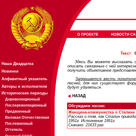
О
Текст
Здесь Вы можете высказать с
Наша Двадцатка
описать связанные с ней интерес
получить объективное представлен
Новинки
Алфавитный указатель
Запрещается вести политичес
песней, для них существует
фор
Авторы и исполнители
будут удаляться.
Исторические периоды
НАЗАД
Дореволюционный
Послереволюционный
Обсуждаем песню:
Предвоенный
Женщина-коммунистка о Сталине - 
Рассказ о том, как Сталин приводи
Великая Отечественная
1951г. Исполнение 1951г.
Послевоенный
Скачано: 21633 раз
Оттепель