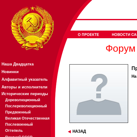
Форум 
Наша Двадцатка
П
Новинки
На
Алфавитный указатель
Авторы и исполнители
Исторические периоды
Дореволюционный
Послереволюционный
Предвоенный
Великая Отечественная
Послевоенный
Оттепель
НАЗАД