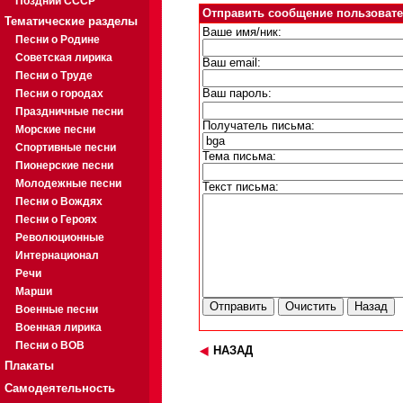
Поздний СССР
Отправить сообщение пользовате
Тематические разделы
Ваше имя/ник:
Песни о Родине
Советская лирика
Ваш email:
Песни о Труде
Песни о городах
Ваш пароль:
Праздничные песни
Получатель письма:
Морские песни
Спортивные песни
Тема письма:
Пионерские песни
Молодежные песни
Текст письма:
Песни о Вождях
Песни о Героях
Революционные
Интернационал
Речи
Марши
Военные песни
Военная лирика
Песни о ВОВ
НАЗАД
Плакаты
Самодеятельность