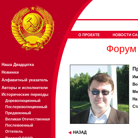
Форум 
Наша Двадцатка
П
Новинки
Им
Алфавитный указатель
Во
Авторы и исполнители
Ме
Исторические периоды
На
Дореволюционный
Ст
Послереволюционный
Предвоенный
Великая Отечественная
Послевоенный
Оттепель
НАЗАД