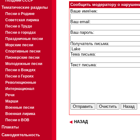
Поздний СССР
Сообщить модератору о нарушен
Тематические разделы
Ваше имя/ник:
Песни о Родине
Советская лирика
Ваш email:
Песни о Труде
Песни о городах
Ваш пароль:
Праздничные песни
Получатель письма:
Морские песни
Спортивные песни
Тема письма:
Пионерские песни
Молодежные песни
Текст письма:
Песни о Вождях
Песни о Героях
Революционные
Интернационал
Речи
Марши
Военные песни
Военная лирика
Песни о ВОВ
НАЗАД
Плакаты
Самодеятельность