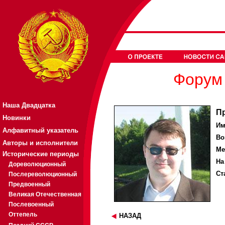
Форум 
Наша Двадцатка
П
Новинки
Им
Алфавитный указатель
Во
Авторы и исполнители
Ме
Исторические периоды
На
Дореволюционный
Ст
Послереволюционный
Предвоенный
Великая Отечественная
Послевоенный
Оттепель
НАЗАД