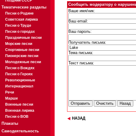
Поздний СССР
Сообщить модератору о нарушен
Тематические разделы
Ваше имя/ник:
Песни о Родине
Советская лирика
Ваш email:
Песни о Труде
Песни о городах
Ваш пароль:
Праздничные песни
Получатель письма:
Морские песни
Спортивные песни
Тема письма:
Пионерские песни
Молодежные песни
Текст письма:
Песни о Вождях
Песни о Героях
Революционные
Интернационал
Речи
Марши
Военные песни
Военная лирика
Песни о ВОВ
НАЗАД
Плакаты
Самодеятельность