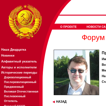
Форум 
Наша Двадцатка
П
Новинки
Им
Алфавитный указатель
Во
Авторы и исполнители
Ме
Исторические периоды
На
Дореволюционный
Ст
Послереволюционный
Предвоенный
Великая Отечественная
Послевоенный
Оттепель
НАЗАД