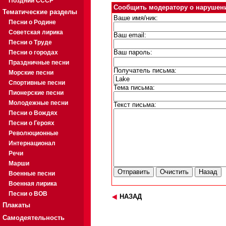
Поздний СССР
Сообщить модератору о нарушен
Тематические разделы
Ваше имя/ник:
Песни о Родине
Советская лирика
Ваш email:
Песни о Труде
Песни о городах
Ваш пароль:
Праздничные песни
Получатель письма:
Морские песни
Спортивные песни
Тема письма:
Пионерские песни
Молодежные песни
Текст письма:
Песни о Вождях
Песни о Героях
Революционные
Интернационал
Речи
Марши
Военные песни
Военная лирика
Песни о ВОВ
НАЗАД
Плакаты
Самодеятельность