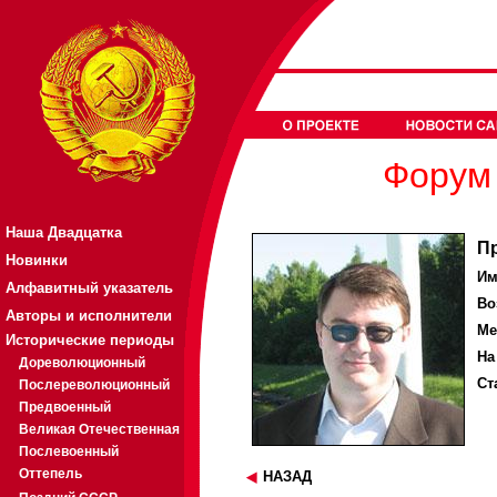
Форум 
Наша Двадцатка
П
Новинки
Им
Алфавитный указатель
Во
Авторы и исполнители
Ме
Исторические периоды
На
Дореволюционный
Ст
Послереволюционный
Предвоенный
Великая Отечественная
Послевоенный
Оттепель
НАЗАД