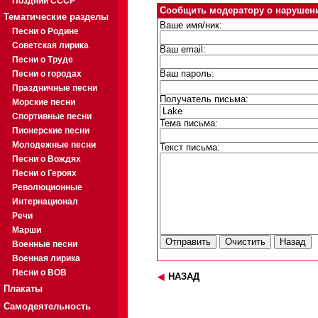
Поздний СССР
Сообщить модератору о нарушен
Тематические разделы
Ваше имя/ник:
Песни о Родине
Советская лирика
Ваш email:
Песни о Труде
Песни о городах
Ваш пароль:
Праздничные песни
Получатель письма:
Морские песни
Спортивные песни
Тема письма:
Пионерские песни
Молодежные песни
Текст письма:
Песни о Вождях
Песни о Героях
Революционные
Интернационал
Речи
Марши
Военные песни
Военная лирика
Песни о ВОВ
НАЗАД
Плакаты
Самодеятельность