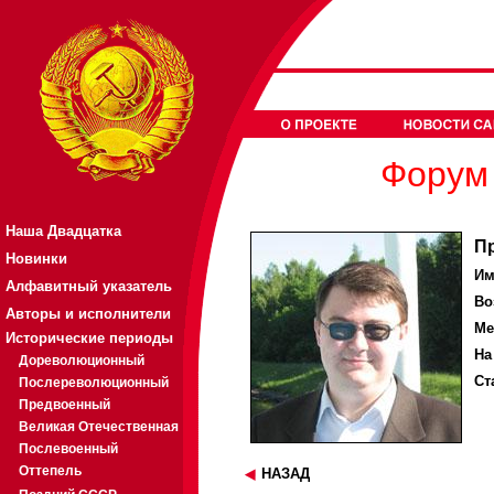
Форум 
Наша Двадцатка
П
Новинки
Им
Алфавитный указатель
Во
Авторы и исполнители
Ме
Исторические периоды
На
Дореволюционный
Ст
Послереволюционный
Предвоенный
Великая Отечественная
Послевоенный
Оттепель
НАЗАД