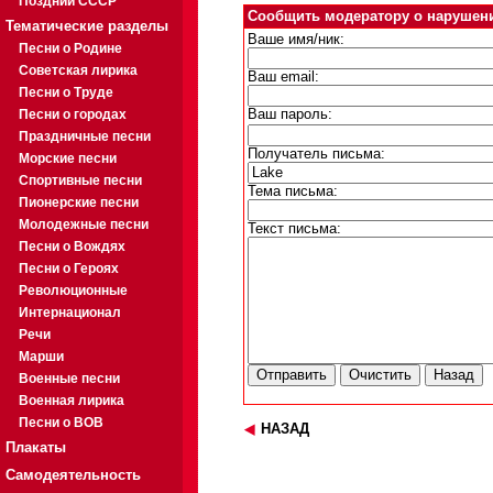
Поздний СССР
Сообщить модератору о нарушен
Тематические разделы
Ваше имя/ник:
Песни о Родине
Советская лирика
Ваш email:
Песни о Труде
Песни о городах
Ваш пароль:
Праздничные песни
Получатель письма:
Морские песни
Спортивные песни
Тема письма:
Пионерские песни
Молодежные песни
Текст письма:
Песни о Вождях
Песни о Героях
Революционные
Интернационал
Речи
Марши
Военные песни
Военная лирика
Песни о ВОВ
НАЗАД
Плакаты
Самодеятельность