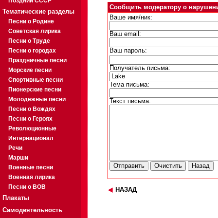
Поздний СССР
Сообщить модератору о нарушен
Тематические разделы
Ваше имя/ник:
Песни о Родине
Советская лирика
Ваш email:
Песни о Труде
Песни о городах
Ваш пароль:
Праздничные песни
Получатель письма:
Морские песни
Спортивные песни
Тема письма:
Пионерские песни
Молодежные песни
Текст письма:
Песни о Вождях
Песни о Героях
Революционные
Интернационал
Речи
Марши
Военные песни
Военная лирика
Песни о ВОВ
НАЗАД
Плакаты
Самодеятельность