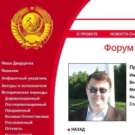
Форум 
Наша Двадцатка
П
Новинки
Им
Алфавитный указатель
Во
Авторы и исполнители
Ме
Исторические периоды
На
Дореволюционный
Ст
Послереволюционный
Предвоенный
Великая Отечественная
Послевоенный
Оттепель
НАЗАД