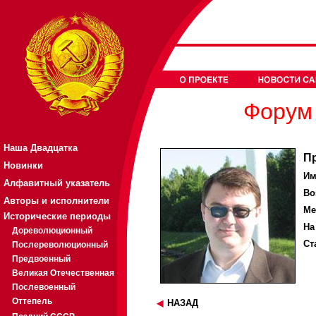
Форум 
Наша Двадцатка
П
Новинки
Им
Алфавитный указатель
Во
Авторы и исполнители
Ме
Исторические периоды
На
Дореволюционный
Ст
Послереволюционный
Предвоенный
Великая Отечественная
Послевоенный
Оттепель
НАЗАД