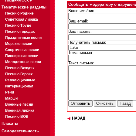
Поздний СССР
Сообщить модератору о нарушен
Тематические разделы
Ваше имя/ник:
Песни о Родине
Советская лирика
Ваш email:
Песни о Труде
Песни о городах
Ваш пароль:
Праздничные песни
Получатель письма:
Морские песни
Спортивные песни
Тема письма:
Пионерские песни
Молодежные песни
Текст письма:
Песни о Вождях
Песни о Героях
Революционные
Интернационал
Речи
Марши
Военные песни
Военная лирика
Песни о ВОВ
НАЗАД
Плакаты
Самодеятельность