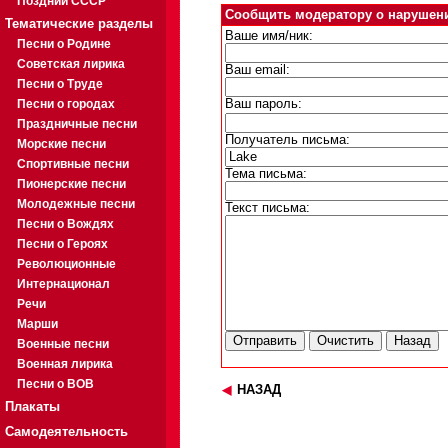
Поздний СССР
Сообщить модератору о нарушен
Тематические разделы
Ваше имя/ник:
Песни о Родине
Советская лирика
Ваш email:
Песни о Труде
Песни о городах
Ваш пароль:
Праздничные песни
Получатель письма:
Морские песни
Спортивные песни
Тема письма:
Пионерские песни
Молодежные песни
Текст письма:
Песни о Вождях
Песни о Героях
Революционные
Интернационал
Речи
Марши
Военные песни
Военная лирика
Песни о ВОВ
НАЗАД
Плакаты
Самодеятельность