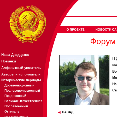
Форум 
Наша Двадцатка
П
Новинки
Им
Алфавитный указатель
Во
Авторы и исполнители
Ме
Исторические периоды
На
Дореволюционный
Ст
Послереволюционный
Предвоенный
Великая Отечественная
Послевоенный
Оттепель
НАЗАД