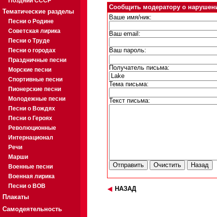
Поздний СССР
Сообщить модератору о нарушен
Тематические разделы
Ваше имя/ник:
Песни о Родине
Советская лирика
Ваш email:
Песни о Труде
Песни о городах
Ваш пароль:
Праздничные песни
Получатель письма:
Морские песни
Спортивные песни
Тема письма:
Пионерские песни
Молодежные песни
Текст письма:
Песни о Вождях
Песни о Героях
Революционные
Интернационал
Речи
Марши
Военные песни
Военная лирика
Песни о ВОВ
НАЗАД
Плакаты
Самодеятельность