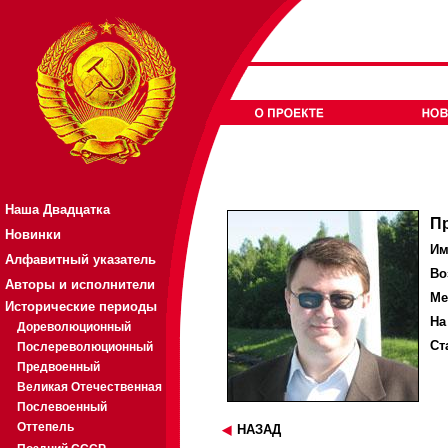
Наша Двадцатка
П
Новинки
Им
Алфавитный указатель
Во
Авторы и исполнители
Ме
Исторические периоды
На
Дореволюционный
Ст
Послереволюционный
Предвоенный
Великая Отечественная
Послевоенный
Оттепель
НАЗАД