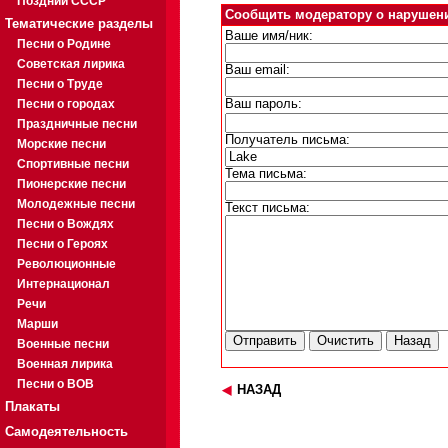
Поздний СССР
Сообщить модератору о нарушен
Тематические разделы
Ваше имя/ник:
Песни о Родине
Советская лирика
Ваш email:
Песни о Труде
Песни о городах
Ваш пароль:
Праздничные песни
Получатель письма:
Морские песни
Спортивные песни
Тема письма:
Пионерские песни
Молодежные песни
Текст письма:
Песни о Вождях
Песни о Героях
Революционные
Интернационал
Речи
Марши
Военные песни
Военная лирика
Песни о ВОВ
НАЗАД
Плакаты
Самодеятельность