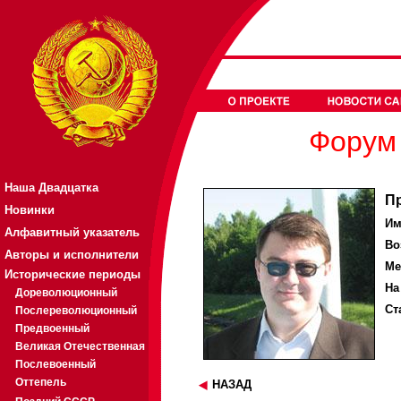
Форум 
Наша Двадцатка
П
Новинки
Им
Алфавитный указатель
Во
Авторы и исполнители
Ме
Исторические периоды
На
Дореволюционный
Ст
Послереволюционный
Предвоенный
Великая Отечественная
Послевоенный
Оттепель
НАЗАД