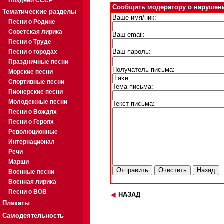
Поздний СССР
Сообщить модератору о нарушен
Тематические разделы
Ваше имя/ник:
Песни о Родине
Советская лирика
Ваш email:
Песни о Труде
Песни о городах
Ваш пароль:
Праздничные песни
Получатель письма:
Морские песни
Спортивные песни
Тема письма:
Пионерские песни
Молодежные песни
Текст письма:
Песни о Вождях
Песни о Героях
Революционные
Интернационал
Речи
Марши
Военные песни
Военная лирика
Песни о ВОВ
НАЗАД
Плакаты
Самодеятельность