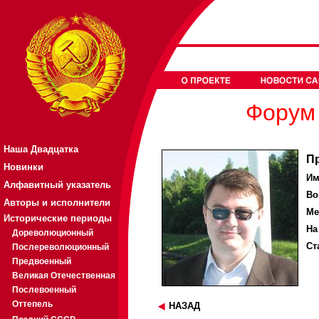
Форум 
Наша Двадцатка
П
Новинки
Им
Алфавитный указатель
Во
Авторы и исполнители
Ме
Исторические периоды
На
Дореволюционный
Ст
Послереволюционный
Предвоенный
Великая Отечественная
Послевоенный
Оттепель
НАЗАД