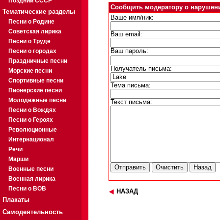
Поздний СССР
Сообщить модератору о нарушен
Тематические разделы
Ваше имя/ник:
Песни о Родине
Советская лирика
Ваш email:
Песни о Труде
Песни о городах
Ваш пароль:
Праздничные песни
Получатель письма:
Морские песни
Спортивные песни
Тема письма:
Пионерские песни
Молодежные песни
Текст письма:
Песни о Вождях
Песни о Героях
Революционные
Интернационал
Речи
Марши
Военные песни
Военная лирика
Песни о ВОВ
НАЗАД
Плакаты
Самодеятельность